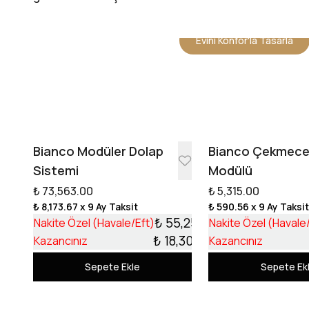
Evini Konfor'la Tasarla
Bianco Modüler Dolap
Bianco Çekmec
Sistemi
Modülü
₺ 73,563.00
₺ 5,315.00
₺ 8,173.67
x 9 Ay Taksit
₺ 590.56
x 9 Ay Taksi
₺ 55,253.17
Nakite Özel (Havale/Eft)
Nakite Özel (Havale
₺ 18,309.83
Kazancınız
Kazancınız
Sepete Ekle
Sepete Ek