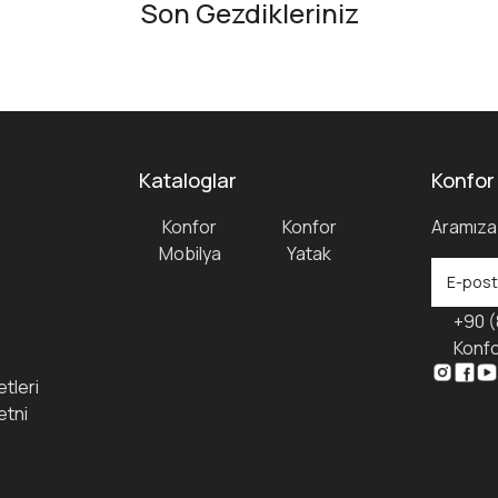
Son Gezdikleriniz
Kataloglar
Konfor
Konfor
Konfor
Aramıza 
Mobilya
Yatak
+90 (
Konfo
tleri
etni