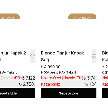
 - Evinde Gör
AR - Evinde Gör
Tasarıma Başla
njur Kapak 2
Bianco Panjur Kapak
Bi
l
Sağ
Ku
₺ 4,990.00
₺ 2
9 Ay Taksit
₺ 554.44
x 9 Ay Taksit
₺ 2
₺ 7,122.13
₺ 3,747.99
 (Havale/Eft)
Nakite Özel (Havale/Eft)
Nak
₺ 2,358.87
₺ 1,242.01
Kazancınız
Ka
epete Ekle
Sepete Ekle