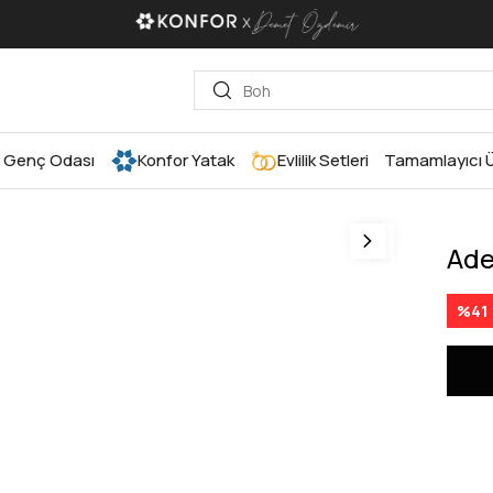
Genç Odası
Konfor Yatak
Evlilik Setleri
Tamamlayıcı Ü
Ade
%
41