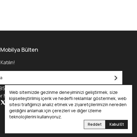
 Mobilya Bülten
Katılın!
850) 455 0 232
Web sitemizde gezinme deneyiminizi geliştirmek, size
r Mobilya Kataloğu - 2025
kişiselleştirilmiş içerik ve hedefli reklamlar göstermek, web
sitesi trafiğimizi analiz etmek ve ziyaretçilerimizin nereden
geldiğini anlamak için çerezleri ve diğer izleme
teknolojilerini kullanıyoruz.
Reddet
Kabul Et