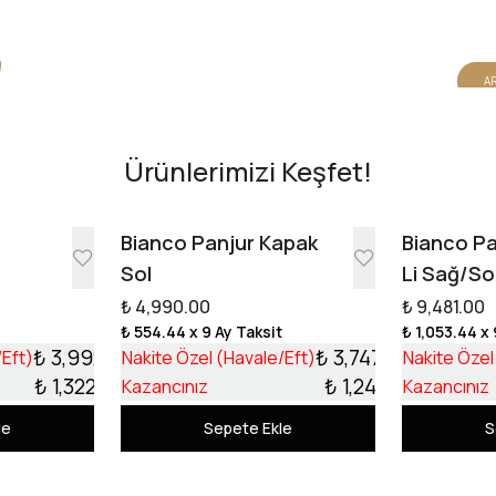
AR
Ürünlerimizi Keşfet!
e
Bianco Panjur Kapak
Bianco Pa
Sol
Li Sağ/So
₺ 4,990.00
₺ 9,481.00
t
₺ 554.44
x 9 Ay Taksit
₺ 1,053.44
x 
₺ 3,992.10
₺ 3,747.99
/Eft)
Nakite Özel (Havale/Eft)
Nakite Özel
₺ 1,322.90
₺ 1,242.01
Kazancınız
Kazancınız
le
Sepete Ekle
S