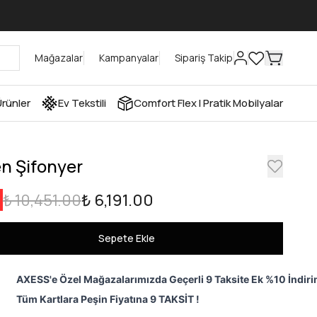
Mağazalar
Kampanyalar
Sipariş Takip
rünler
Ev Tekstili
Comfort Flex I Pratik Mobilyalar
n Şifonyer
₺ 10,451.00
₺ 6,191.00
Sepete Ekle
AXESS'e Özel Mağazalarımızda Geçerli 9 Taksite Ek %10 İndiri
Tüm Kartlara Peşin Fiyatına 9 TAKSİT !