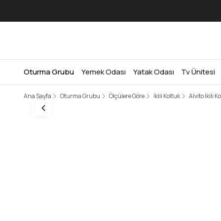
Oturma Grubu
Yemek Odası
Yatak Odası
Tv Ünitesi
Ana Sayfa
Oturma Grubu
Ölçülere Göre
İkili Koltuk
Alvito İkili K