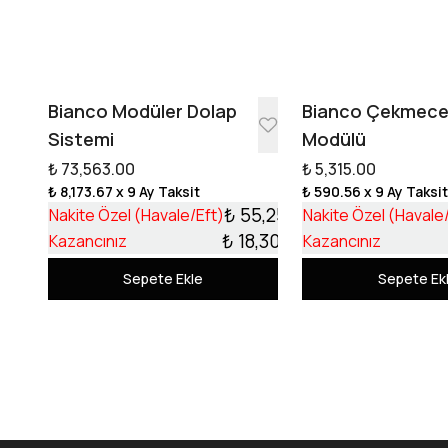
Bianco Modüler Dolap
Bianco Çekmec
Sistemi
Modülü
₺ 73,563.00
₺ 5,315.00
₺ 8,173.67
x 9 Ay Taksit
₺ 590.56
x 9 Ay Taksi
₺ 55,253.17
Nakite Özel (Havale/Eft)
Nakite Özel (Havale
₺ 18,309.83
Kazancınız
Kazancınız
Sepete Ekle
Sepete Ek