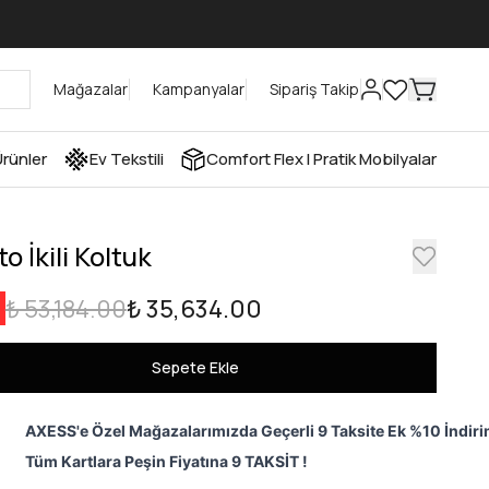
Mağazalar
Kampanyalar
Sipariş Takip
rünler
Ev Tekstili
Comfort Flex I Pratik Mobilyalar
to İkili Koltuk
₺ 53,184.00
₺ 35,634.00
Sepete Ekle
AXESS'e Özel Mağazalarımızda Geçerli 9 Taksite Ek %10 İndiri
Tüm Kartlara Peşin Fiyatına 9 TAKSİT !