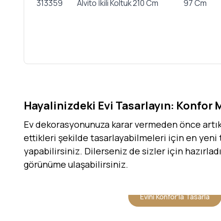
313359
Alvito İkili Koltuk
210 Cm
97 Cm
Hayalinizdeki Evi Tasarlayın: Konfor 
Ev dekorasyonunuza karar vermeden önce artık h
ettikleri şekilde tasarlayabilmeleri için en yeni
yapabilirsiniz. Dilerseniz de sizler için hazırla
görünüme ulaşabilirsiniz.
Evini Konfor'la Tasarla