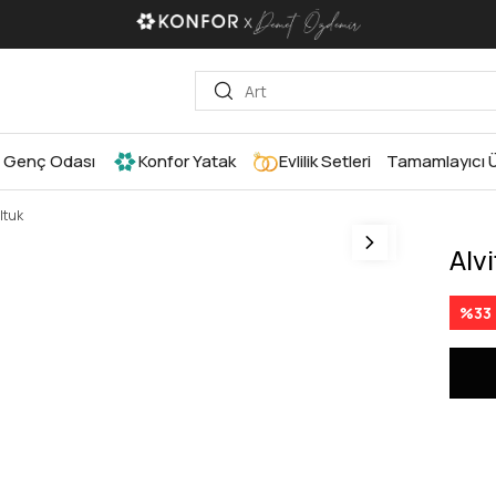
Genç Odası
Konfor Yatak
Evlilik Setleri
Tamamlayıcı Ü
oltuk
Alvi
%
33