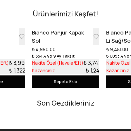
Ürünlerimizi Keşfet!
e
Bianco Panjur Kapak
Bianco Pa
Sol
Li Sağ/So
₺ 4,990.00
₺ 9,481.00
t
₺ 554.44
x 9 Ay Taksit
₺ 1,053.44
x 
₺ 3,992.10
₺ 3,747.99
/Eft)
Nakite Özel (Havale/Eft)
Nakite Özel
₺ 1,322.90
₺ 1,242.01
Kazancınız
Kazancınız
le
Sepete Ekle
S
Son Gezdikleriniz