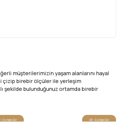
erli müşterilerimizin yaşam alanlarını hayal
 çizip birebir ölçüler ile yerleşim
canlı şekilde bulunduğunuz ortamda birebir
 - Evinde Gör
AR - Evinde Gör