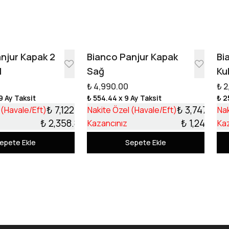
Tasarıma Başla
njur Kapak 2
Bianco Panjur Kapak
Bi
l
Sağ
Ku
₺ 4,990.00
₺ 2
9 Ay Taksit
₺ 554.44
x 9 Ay Taksit
₺ 2
₺ 7,122.13
₺ 3,747.99
 (Havale/Eft)
Nakite Özel (Havale/Eft)
Nak
₺ 2,358.87
₺ 1,242.01
Kazancınız
Ka
epete Ekle
Sepete Ekle