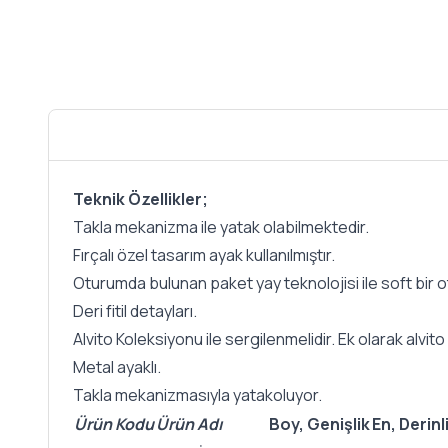
Teknik Özellikler;
Takla mekanizma ile yatak olabilmektedir.
Fırçalı özel tasarım ayak kullanılmıştır.
Oturumda bulunan paket yay teknolojisi ile soft bir o
Deri fitil detayları.
Alvito Koleksiyonu ile sergilenmelidir. Ek olarak alvito 
Metal ayaklı.
Takla mekanizmasıyla yatakoluyor.
Ürün Kodu
Ürün Adı
Boy, Genişlik
En, Derinl