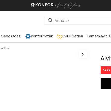
Genç Odası
Konfor Yatak
Evlilik Setleri
Tamamlayıcı Ü
ü Koltuk
Alv
%
33