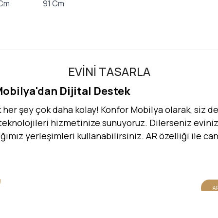
 Cm
91 Cm
EVİNİ TASARLA
Mobilya'dan Dijital Destek
er şey çok daha kolay! Konfor Mobilya olarak, siz değ
 teknolojileri hizmetinize sunuyoruz. Dilerseniz evinizi
dığımız yerleşimleri kullanabilirsiniz. AR özelliği ile 
AR