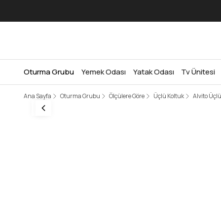
Oturma Grubu
Yemek Odası
Yatak Odası
Tv Ünitesi
Ana Sayfa
Oturma Grubu
Ölçülere Göre
Üçlü Koltuk
Alvito Üçl