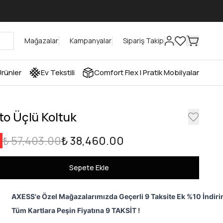
Mağazalar
Kampanyalar
Sipariş Takip
rünler
Ev Tekstili
Comfort Flex I Pratik Mobilyalar
ito Üçlü Koltuk
₺ 57,403.00
₺ 38,460.00
Sepete Ekle
AXESS'e Özel Mağazalarımızda Geçerli 9 Taksite Ek %10 İndiri
Tüm Kartlara Peşin Fiyatına 9 TAKSİT !