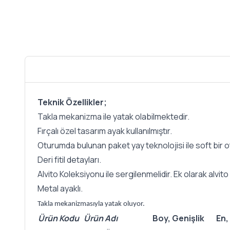
Teknik Özellikler;
Takla mekanizma ile yatak olabilmektedir.
Fırçalı özel tasarım ayak kullanılmıştır.
Oturumda bulunan paket yay teknolojisi ile soft bir o
Deri fitil detayları.
Alvito Koleksiyonu ile sergilenmelidir. Ek olarak alvito 
Metal ayaklı.
Takla mekanizmasıyla yatak oluyor.
Ürün Kodu
Ürün Adı
Boy, Genişlik
En,