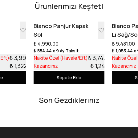
Ürünlerimizi Keşfet!
e
Bianco Panjur Kapak
Bianco Pa
Sol
Li Sağ/So
₺ 4,990.00
₺ 9,481.00
t
₺ 554.44
x 9 Ay Taksit
₺ 1,053.44
x 
₺ 3,992.10
₺ 3,747.99
/Eft)
Nakite Özel (Havale/Eft)
Nakite Özel
₺ 1,322.90
₺ 1,242.01
Kazancınız
Kazancınız
le
Sepete Ekle
S
Son Gezdikleriniz