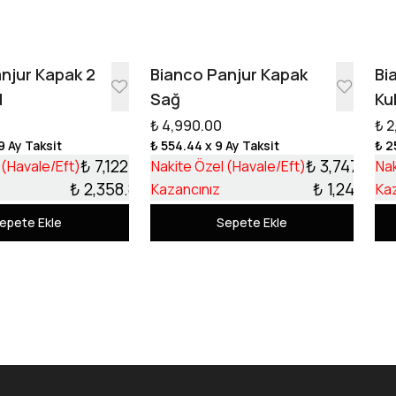
Tasarıma Başla
njur Kapak 2
Bianco Panjur Kapak
Bi
l
Sağ
Ku
₺ 4,990.00
₺ 2
9 Ay Taksit
₺ 554.44
x 9 Ay Taksit
₺ 2
₺ 7,122.13
₺ 3,747.99
 (Havale/Eft)
Nakite Özel (Havale/Eft)
Nak
₺ 2,358.87
₺ 1,242.01
Kazancınız
Ka
epete Ekle
Sepete Ekle