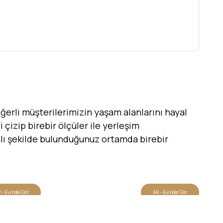
erli müşterilerimizin yaşam alanlarını hayal
 çizip birebir ölçüler ile yerleşim
canlı şekilde bulunduğunuz ortamda birebir
 - Evinde Gör
AR - Evinde Gör