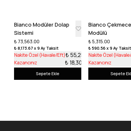
Bianco Modüler Dolap
Bianco Çekmec
Sistemi
Modülü
₺ 73,563.00
₺ 5,315.00
₺ 8,173.67
x 9 Ay Taksit
₺ 590.56
x 9 Ay Taksi
₺ 55,253.17
Nakite Özel (Havale/Eft)
Nakite Özel (Havale
₺ 18,309.83
Kazancınız
Kazancınız
Sepete Ekle
Sepete Ek