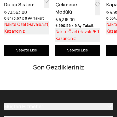
Dolap Sistemi
Çekmece
Kapa
Modülü
₺ 73,563.00
₺ 4,9
₺ 8,173.67
x 9 Ay Taksit
₺ 554
₺ 5,315.00
₺ 55,253.17
Nakite Özel (Havale/Eft)
Nakit
₺ 590.56
x 9 Ay Taksit
₺ 18,309.83
₺ 3,992
Kazancınız
Kazan
Nakite Özel (Havale/Eft)
₺ 1,322
Kazancınız
Sepete Ekle
Sepete Ekle
Son Gezdikleriniz
Müşteri Hizmetleri