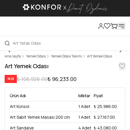
Ana Sayfa
Yemek Odası
Yemek Odası Takımı
Art Yemek Odası
Art Yemek Odası
₺ 106,926.00
₺ 96,233.00
%
10
Ürün Adı
Miktar
Fiyat
Art Konsol
1
Adet
₺ 25,986.00
Art Sabit Yemek Masası 200 cm
1
Adet
₺ 27,167.00
Art Sandalye
4
Adet
₺ 43,080.00