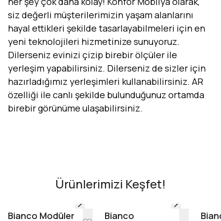
her şey çok daha kolay! Konfor Mobilya olarak,
siz değerli müşterilerimizin yaşam alanlarını
hayal ettikleri şekilde tasarlayabilmeleri için en
yeni teknolojileri hizmetinize sunuyoruz.
Dilerseniz evinizi çizip birebir ölçüler ile
yerleşim yapabilirsiniz. Dilerseniz de sizler için
hazırladığımız yerleşimleri kullanabilirsiniz. AR
özelliği ile canlı şekilde bulunduğunuz ortamda
birebir görünüme ulaşabilirsiniz.
Evini Konfor'la Tasarla
AR - Evinde Gör
AR - Evinde Gör
Ürünlerimizi Keşfet!
Tasarıma Başla
Bianco Modüler
Bianco
Bian