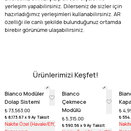
yerleşim yapabilirsiniz. Dilerseniz de sizler için
hazırladığımız yerleşimleri kullanabilirsiniz. AR
özelliği ile canlı şekilde bulunduğunuz ortamda
birebir görünüme ulaşabilirsiniz.
Evini Konfor'la Tasarla
AR - Evinde Gör
AR - Evinde Gör
Ürünlerimizi Keşfet!
Tasarıma Başla
Bianco Modüler
Bianco
Bian
Dolap Sistemi
Çekmece
Kapa
Modülü
₺ 73,563.00
₺ 4,9
₺ 8,173.67
x 9 Ay Taksit
₺ 554
₺ 5,315.00
₺ 55,253.17
Nakite Özel (Havale/Eft)
Nakit
₺ 590.56
x 9 Ay Taksit