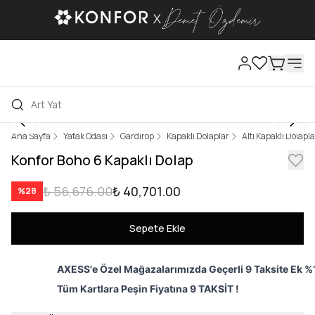
Ana Sayfa
Yatak Odası
Gardırop
Kapaklı Dolaplar
Altı Kapaklı Dolapla
Konfor Boho 6 Kapaklı Dolap
₺ 56,676.00
₺ 40,701.00
%
28
Sepete Ekle
AXESS'e Özel Mağazalarımızda Geçerli 9 Taksite Ek %1
Tüm Kartlara Peşin Fiyatına 9 TAKSİT !