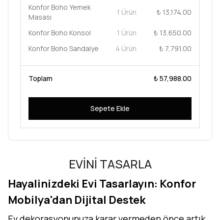
Konfor Boho Yemek
1 Ürün
₺ 13,174.00
Masası
Konfor Boho Konsol
1 Ürün
₺ 13,650.00
Konfor Boho Sandalye
4 Ürün
₺ 7,791.00
Toplam
₺ 57,988.00
Sepete Ekle
EVİNİ TASARLA
Hayalinizdeki Evi Tasarlayın: Konfor
Mobilya'dan Dijital Destek
Ev dekorasyonunuza karar vermeden önce artık