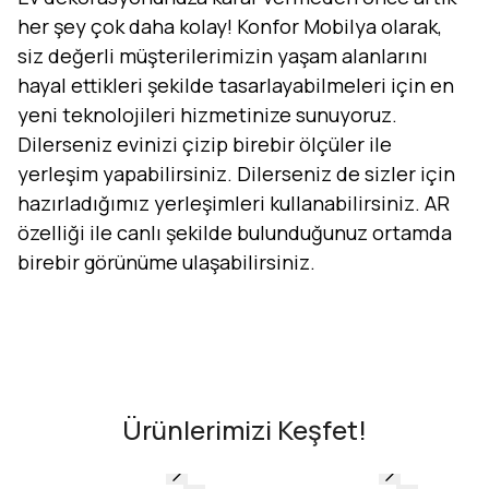
her şey çok daha kolay! Konfor Mobilya olarak,
siz değerli müşterilerimizin yaşam alanlarını
hayal ettikleri şekilde tasarlayabilmeleri için en
yeni teknolojileri hizmetinize sunuyoruz.
Dilerseniz evinizi çizip birebir ölçüler ile
yerleşim yapabilirsiniz. Dilerseniz de sizler için
hazırladığımız yerleşimleri kullanabilirsiniz. AR
özelliği ile canlı şekilde bulunduğunuz ortamda
birebir görünüme ulaşabilirsiniz.
Evini Konfor'la Tasarla
AR - Evinde Gör
AR - Evinde Gör
Ürünlerimizi Keşfet!
Tasarıma Başla