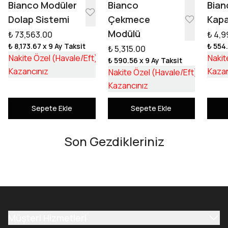
Bianco Modüler
Bianco
Bian
Dolap Sistemi
Çekmece
Kapa
Modülü
₺ 73,563.00
₺ 4,9
₺ 8,173.67
x 9 Ay Taksit
₺ 554
₺ 5,315.00
₺ 55,253.17
Nakite Özel (Havale/Eft)
Nakit
₺ 590.56
x 9 Ay Taksit
₺ 18,309.83
₺ 3,992
Kazancınız
Kazan
Nakite Özel (Havale/Eft)
₺ 1,322
Kazancınız
Sepete Ekle
Sepete Ekle
Son Gezdikleriniz
Müşteri Hizmetleri