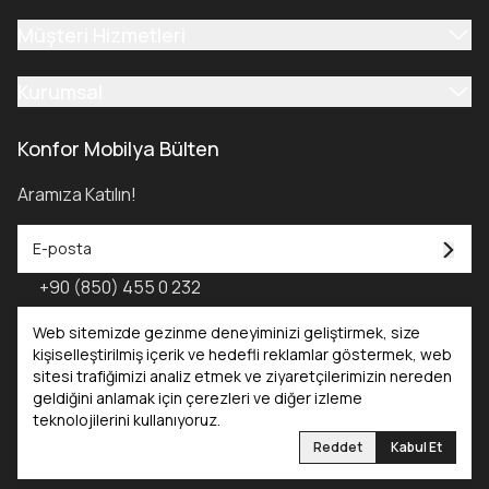
Müşteri Hizmetleri
Kurumsal
Konfor Mobilya Bülten
Aramıza Katılın!
+90 (850) 455 0 232
Konfor Mobilya Kataloğu - 2025
Web sitemizde gezinme deneyiminizi geliştirmek, size
kişiselleştirilmiş içerik ve hedefli reklamlar göstermek, web
sitesi trafiğimizi analiz etmek ve ziyaretçilerimizin nereden
Kataloglar
geldiğini anlamak için çerezleri ve diğer izleme
teknolojilerini kullanıyoruz.
Konfor Mobilya
Konfor Yatak
Reddet
Kabul Et
©2025 Tüm Hakları Saklıdır. Konfor Mobilya | Reliefers Digital