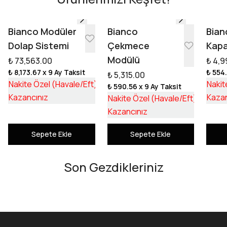
Tasarıma Başla
Bianco Modüler
Bianco
Bian
Dolap Sistemi
Çekmece
Kapa
Modülü
₺ 73,563.00
₺ 4,9
₺ 8,173.67
x 9 Ay Taksit
₺ 554
₺ 5,315.00
₺ 55,253.17
Nakite Özel (Havale/Eft)
Nakit
₺ 590.56
x 9 Ay Taksit
₺ 18,309.83
₺ 3,992
Kazancınız
Kazan
Nakite Özel (Havale/Eft)
₺ 1,322
Kazancınız
Sepete Ekle
Sepete Ekle
Son Gezdikleriniz