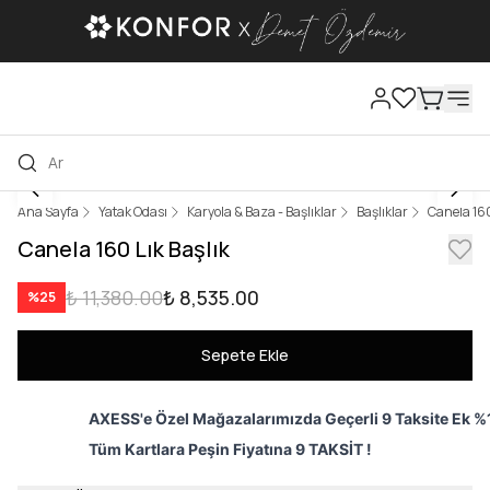
Ana Sayfa
Yatak Odası
Karyola & Baza - Başlıklar
Başlıklar
Canela 160
Canela 160 Lık Başlık
₺ 11,380.00
₺ 8,535.00
%
25
Sepete Ekle
AXESS'e Özel Mağazalarımızda Geçerli 9 Taksite Ek %1
Tüm Kartlara Peşin Fiyatına 9 TAKSİT !