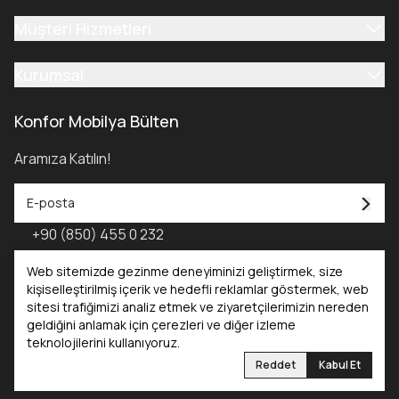
Müşteri Hizmetleri
Kurumsal
Konfor Mobilya Bülten
Aramıza Katılın!
+90 (850) 455 0 232
Konfor Mobilya Kataloğu - 2025
Web sitemizde gezinme deneyiminizi geliştirmek, size
kişiselleştirilmiş içerik ve hedefli reklamlar göstermek, web
sitesi trafiğimizi analiz etmek ve ziyaretçilerimizin nereden
Kataloglar
geldiğini anlamak için çerezleri ve diğer izleme
teknolojilerini kullanıyoruz.
Konfor Mobilya
Konfor Yatak
Reddet
Kabul Et
©2025 Tüm Hakları Saklıdır. Konfor Mobilya | Reliefers Digital