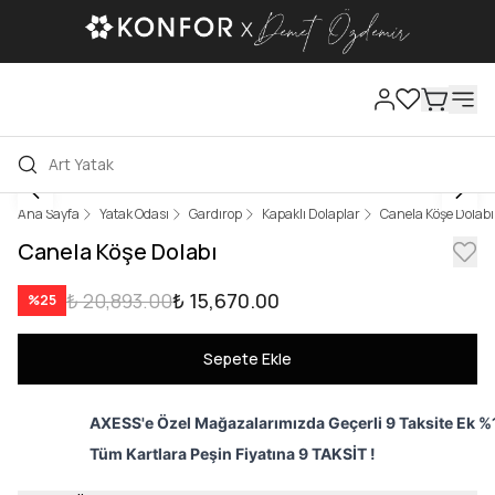
Ana Sayfa
Yatak Odası
Gardırop
Kapaklı Dolaplar
Canela Köşe Dolabı
Canela Köşe Dolabı
₺ 20,893.00
₺ 15,670.00
%
25
Sepete Ekle
AXESS'e Özel Mağazalarımızda Geçerli 9 Taksite Ek %1
Tüm Kartlara Peşin Fiyatına 9 TAKSİT !