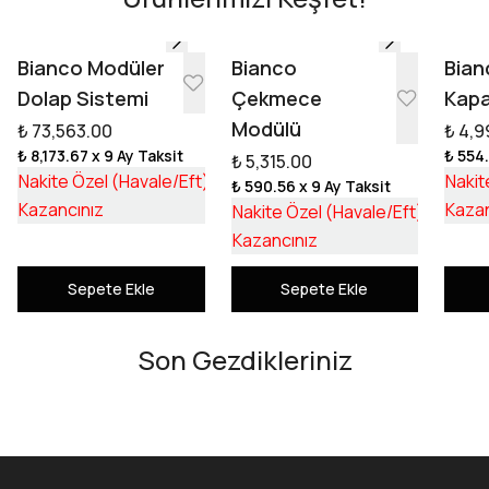
Tasarıma Başla
Bianco Modüler
Bianco
Bian
Dolap Sistemi
Çekmece
Kapa
Modülü
₺ 73,563.00
₺ 4,9
₺ 8,173.67
x 9 Ay Taksit
₺ 554
₺ 5,315.00
₺ 55,253.17
Nakite Özel (Havale/Eft)
Nakit
₺ 590.56
x 9 Ay Taksit
₺ 18,309.83
₺ 3,992
Kazancınız
Kazan
Nakite Özel (Havale/Eft)
₺ 1,322
Kazancınız
Sepete Ekle
Sepete Ekle
Son Gezdikleriniz