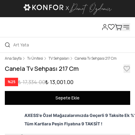
Ana Sayfa
Tv Ünitesi
TV Sehpaları
Canela Tv Sehpası 217 Cm
Canela Tv Sehpası 217 Cm
₺ 17,334.00
₺ 13,001.00
%
25
Sepete Ekle
AXESS'e Özel Mağazalarımızda Geçerli 9 Taksite Ek %1
Tüm Kartlara Peşin Fiyatına 9 TAKSİT !