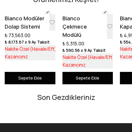
Tasarıma Başla
Bianco Modüler
Bianco
Bian
Dolap Sistemi
Çekmece
Kapa
Modülü
₺ 73,563.00
₺ 4,9
₺ 8,173.67
x 9 Ay Taksit
₺ 554
₺ 5,315.00
₺ 55,253.17
Nakite Özel (Havale/Eft)
Nakit
₺ 590.56
x 9 Ay Taksit
₺ 18,309.83
₺ 3,992
Kazancınız
Kazan
Nakite Özel (Havale/Eft)
₺ 1,322
Kazancınız
Sepete Ekle
Sepete Ekle
Son Gezdikleriniz