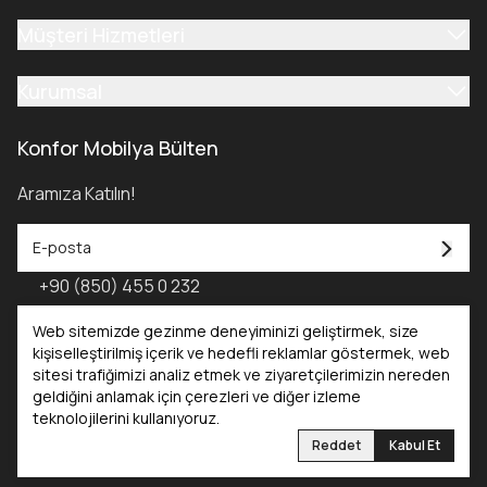
Müşteri Hizmetleri
Kurumsal
Konfor Mobilya Bülten
Aramıza Katılın!
+90 (850) 455 0 232
Konfor Mobilya Kataloğu - 2025
Web sitemizde gezinme deneyiminizi geliştirmek, size
kişiselleştirilmiş içerik ve hedefli reklamlar göstermek, web
sitesi trafiğimizi analiz etmek ve ziyaretçilerimizin nereden
Kataloglar
geldiğini anlamak için çerezleri ve diğer izleme
teknolojilerini kullanıyoruz.
Konfor Mobilya
Konfor Yatak
Reddet
Kabul Et
©2025 Tüm Hakları Saklıdır. Konfor Mobilya | Reliefers Digital