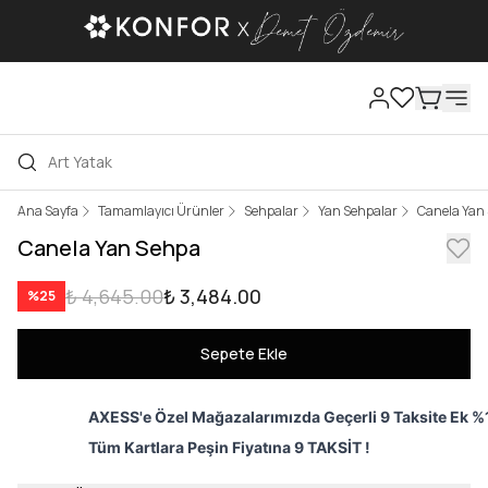
Ana Sayfa
Tamamlayıcı Ürünler
Sehpalar
Yan Sehpalar
Canela Yan
Canela Yan Sehpa
₺ 4,645.00
₺ 3,484.00
%
25
Sepete Ekle
AXESS'e Özel Mağazalarımızda Geçerli 9 Taksite Ek %1
Tüm Kartlara Peşin Fiyatına 9 TAKSİT !