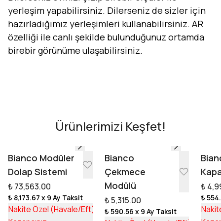
yerleşim yapabilirsiniz. Dilerseniz de sizler için
hazırladığımız yerleşimleri kullanabilirsiniz. AR
özelliği ile canlı şekilde bulunduğunuz ortamda
birebir görünüme ulaşabilirsiniz.
Evini Konfor'la Tasarla
AR - Evinde Gör
AR - Evinde Gör
Ürünlerimizi Keşfet!
Tasarıma Başla
Bianco Modüler
Bianco
Bian
Dolap Sistemi
Çekmece
Kapa
Modülü
₺ 73,563.00
₺ 4,9
₺ 8,173.67
x 9 Ay Taksit
₺ 554
₺ 5,315.00
₺ 55,253.17
Nakite Özel (Havale/Eft)
Nakit
₺ 590.56
x 9 Ay Taksit