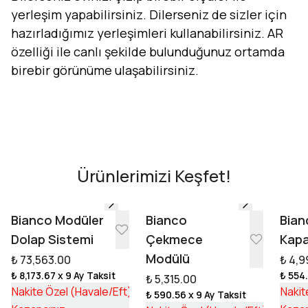
yerleşim yapabilirsiniz. Dilerseniz de sizler için
hazırladığımız yerleşimleri kullanabilirsiniz. AR
özelliği ile canlı şekilde bulunduğunuz ortamda
birebir görünüme ulaşabilirsiniz.
Evini Konfor'la Tasarla
AR - Evinde Gör
AR - Evinde Gör
Ürünlerimizi Keşfet!
Tasarıma Başla
Bianco Modüler
Bianco
Bian
Dolap Sistemi
Çekmece
Kapa
Modülü
₺ 73,563.00
₺ 4,9
₺ 8,173.67
x 9 Ay Taksit
₺ 554
₺ 5,315.00
₺ 55,253.17
Nakite Özel (Havale/Eft)
Nakit
₺ 590.56
x 9 Ay Taksit