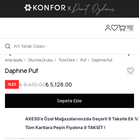
Ana Sayfa
Oturma Grubu
Türe Göre
Puf
Daphne Puf
Daphne Puf
₺ 6,410.00
₺ 5,128.00
%
20
Sepete Ekle
AXESS'e Özel Mağazalarımızda Geçerli 9 Taksite Ek %1
Tüm Kartlara Peşin Fiyatına 9 TAKSİT !