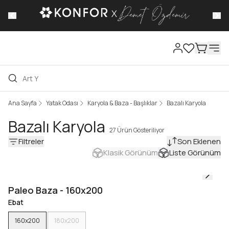
Kampany
Ana Sayfa
Yatak Odası
Karyola & Baza - Başlıklar
Bazalı Karyola
Bazalı Karyola
27 Ürün Gösteriliyor
Filtreler
Son Eklenen
Klasik Görünüm
Liste Görünüm
Paleo Baza - 160x200
Ebat
160x200
180x200