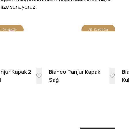
inize sunuyoruz.
 - Evinde Gör
AR - Evinde Gör
Evinde Gör + AR
njur Kapak 2
Bianco Panjur Kapak
Bi
l
Sağ
Ku