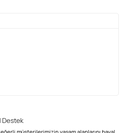
al Destek
eğerli müşterilerimizin yaşam alanlarını hayal