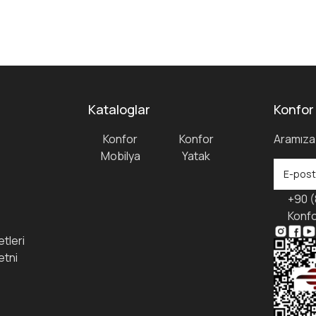
Kataloglar
Konfor
Konfor
Konfor
Aramıza 
Mobilya
Yatak
+90 (
Konfo
tleri
etni