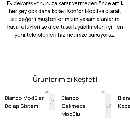
Ev dekorasyonunuza karar vermeden önce artık
her şey çok daha kolay! Konfor Mobilya olarak,
siz değerli müşterilerimizin yaşam alanlarını
hayal ettikleri şekilde tasarlayabilmeleri için en
yeni teknolojileri hizmetinize sunuyoruz.
Hemen Dene!
AR - Evinde Gör
AR - Evinde Gör
Ürünlerimizi Keşfet!
Evinde Gör + AR
Bianco Modüler
Bianco
Bian
Dolap Sistemi
Çekmece
Kapa
Modülü