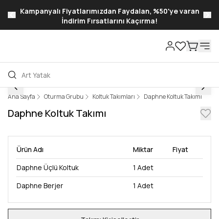
Kampanyalı Fiyatlarımızdan Faydalan, %50'ye varan
İndirim Fırsatlarını Kaçırma!
Ana Sayfa
Oturma Grubu
Koltuk Takımları
Daphne Koltuk Takımı
Daphne Koltuk Takımı
Ürün Adı
Miktar
Fiyat
Daphne Üçlü Koltuk
1
Adet
Daphne Berjer
1
Adet