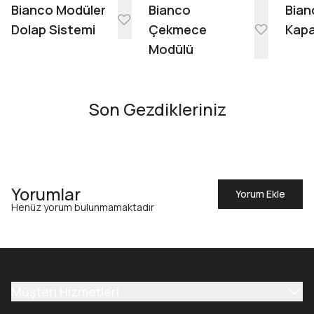
Bianco Modüler
Bianco
Bian
Dolap Sistemi
Çekmece
Kapa
Modülü
Son Gezdikleriniz
Yorumlar
Yorum Ekle
Henüz yorum bulunmamaktadır
Müşteri Hizmetleri