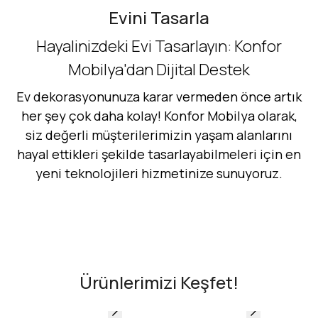
Evini Tasarla
Hayalinizdeki Evi Tasarlayın: Konfor
Mobilya'dan Dijital Destek
Ev dekorasyonunuza karar vermeden önce artık
her şey çok daha kolay! Konfor Mobilya olarak,
siz değerli müşterilerimizin yaşam alanlarını
hayal ettikleri şekilde tasarlayabilmeleri için en
yeni teknolojileri hizmetinize sunuyoruz.
Hemen Dene!
AR - Evinde Gör
AR - Evinde Gör
Ürünlerimizi Keşfet!
Evinde Gör + AR