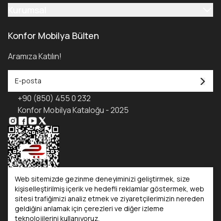
Kurumsal
Konfor Mobilya Bülten
Aramıza Katılın!
+90 (850) 455 0 232
Konfor Mobilya Kataloğu - 2025
Web sitemizde gezinme deneyiminizi geliştirmek, size
kişiselleştirilmiş içerik ve hedefli reklamlar göstermek, web
sitesi trafiğimizi analiz etmek ve ziyaretçilerimizin nereden
Kataloglar
geldiğini anlamak için çerezleri ve diğer izleme
teknolojilerini kullanıyoruz.