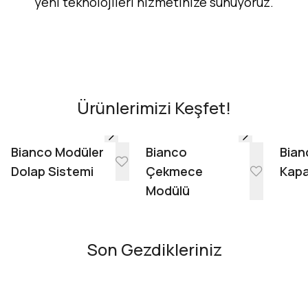
yeni teknolojileri hizmetinize sunuyoruz.
Hemen Dene!
AR - Evinde Gör
AR - Evinde Gör
Ürünlerimizi Keşfet!
Evinde Gör + AR
Bianco Modüler
Bianco
Bian
Dolap Sistemi
Çekmece
Kapa
Modülü
Son Gezdikleriniz