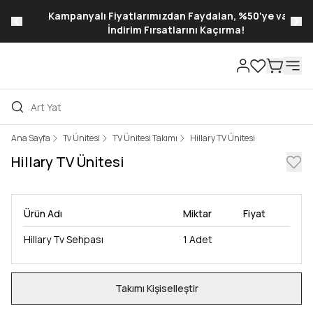
Kampanyalı Fiyatlarımızdan Faydalan, %50'ye varan
İndirim Fırsatlarını Kaçırma!
Ana Sayfa
Tv Ünitesi
TV Ünitesi Takımı
Hillary TV Ünitesi
Hillary TV Ünitesi
Ürün Adı
Miktar
Fiyat
Hillary Tv Sehpası
1
Adet
Takımı Kişiselleştir