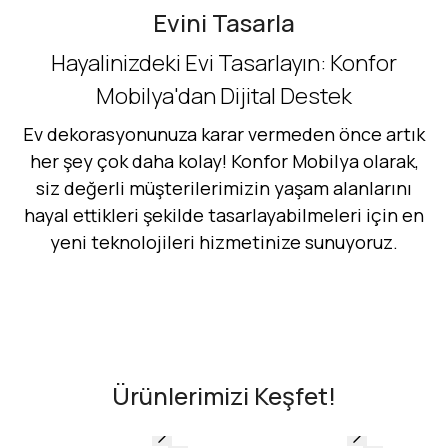
Evini Tasarla
Hayalinizdeki Evi Tasarlayın: Konfor
Mobilya'dan Dijital Destek
Ev dekorasyonunuza karar vermeden önce artık
her şey çok daha kolay! Konfor Mobilya olarak,
siz değerli müşterilerimizin yaşam alanlarını
hayal ettikleri şekilde tasarlayabilmeleri için en
yeni teknolojileri hizmetinize sunuyoruz.
Hemen Dene!
AR - Evinde Gör
AR - Evinde Gör
Ürünlerimizi Keşfet!
Evinde Gör + AR