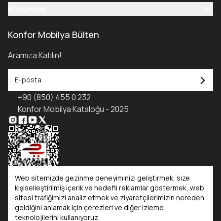
Kurumsal
Konfor Mobilya Bülten
Aramıza Katılın!
+90 (850) 455 0 232
Konfor Mobilya Kataloğu - 2025
Web sitemizde gezinme deneyiminizi geliştirmek, size
kişiselleştirilmiş içerik ve hedefli reklamlar göstermek, web
sitesi trafiğimizi analiz etmek ve ziyaretçilerimizin nereden
Kataloglar
geldiğini anlamak için çerezleri ve diğer izleme
teknolojilerini kullanıyoruz.