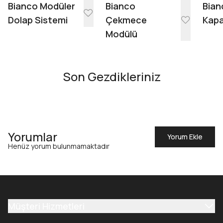
Bianco Modüler
Bianco
Bian
Dolap Sistemi
Çekmece
Kapa
Modülü
Son Gezdikleriniz
Yorumlar
Yorum Ekle
Henüz yorum bulunmamaktadır
Müşteri Hizmetleri