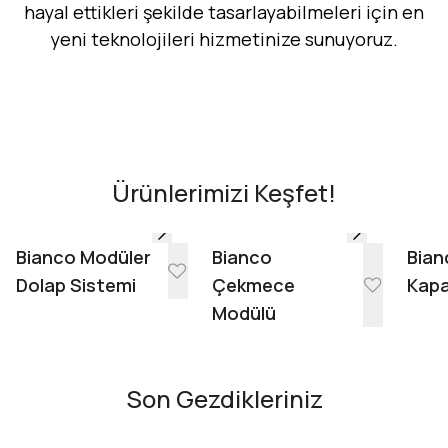
hayal ettikleri şekilde tasarlayabilmeleri için en
yeni teknolojileri hizmetinize sunuyoruz.
Hemen Dene!
AR - Evinde Gör
AR - Evinde Gör
Ürünlerimizi Keşfet!
Evinde Gör + AR
Bianco Modüler
Bianco
Bian
Dolap Sistemi
Çekmece
Kapa
Modülü
Son Gezdikleriniz