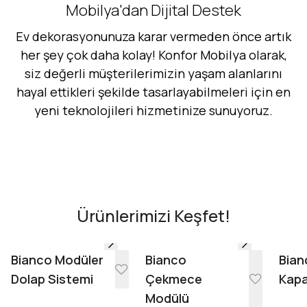
Mobilya'dan Dijital Destek
Ev dekorasyonunuza karar vermeden önce artık
her şey çok daha kolay! Konfor Mobilya olarak,
siz değerli müşterilerimizin yaşam alanlarını
hayal ettikleri şekilde tasarlayabilmeleri için en
yeni teknolojileri hizmetinize sunuyoruz.
Hemen Dene!
AR - Evinde Gör
AR - Evinde Gör
Ürünlerimizi Keşfet!
Evinde Gör + AR
Bianco Modüler
Bianco
Bian
Dolap Sistemi
Çekmece
Kapa
Modülü