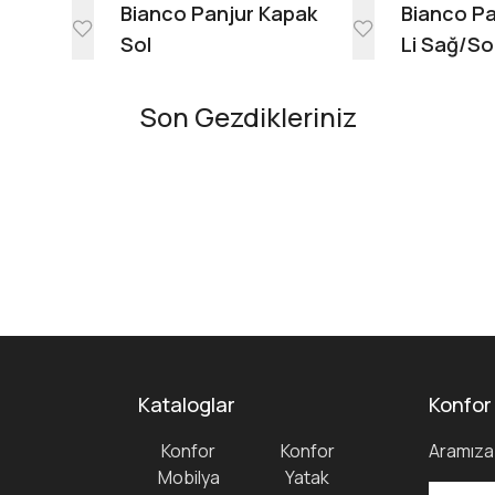
e
Bianco Panjur Kapak
Bianco Pa
Sol
Li Sağ/So
Son Gezdikleriniz
Kataloglar
Konfor
Konfor
Konfor
Aramıza 
Mobilya
Yatak