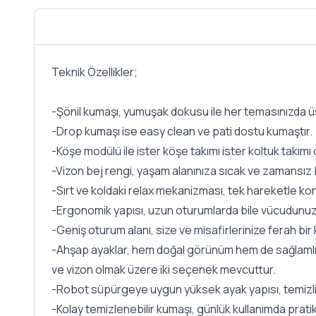
Teknik Özellikler;
-Şönil kumaşı, yumuşak dokusu ile her temasınızda 
-Drop kumaşı ise easy clean ve pati dostu kumaştır.
-Köşe modülü ile ister köşe takımı ister koltuk takımı 
-Vizon bej rengi, yaşam alanınıza sıcak ve zamansız bi
-Sırt ve koldaki relax mekanizması, tek hareketle kon
-Ergonomik yapısı, uzun oturumlarda bile vücudunuz
-Geniş oturum alanı, size ve misafirlerinize ferah bir
-Ahşap ayaklar, hem doğal görünüm hem de sağlamlık
ve vizon olmak üzere iki seçenek mevcuttur.
-Robot süpürgeye uygun yüksek ayak yapısı, temizlik
-Kolay temizlenebilir kumaşı, günlük kullanımda pratik