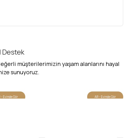
al Destek
eğerli müşterilerimizin yaşam alanlarını hayal
inize sunuyoruz.
 - Evinde Gör
AR - Evinde Gör
Evinde Gör + AR