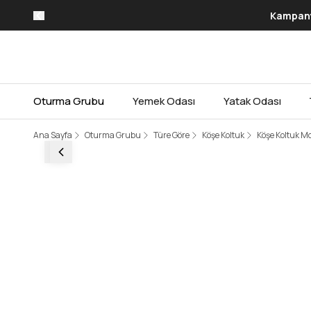
Kampanya
Oturma Grubu
Yemek Odası
Yatak Odası
Ana Sayfa
Oturma Grubu
Türe Göre
Köşe Koltuk
Köşe Koltuk Mo