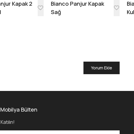
njur Kapak 2
Bianco Panjur Kapak
Bi
l
Sağ
Ku
Yorum Ekle
 Mobilya Bülten
Katılın!