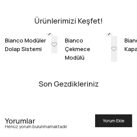
AR - Evinde Gör
AR - Evinde Gör
Ürünlerimizi Keşfet!
Evinde Gör + AR
Bianco Modüler
Bianco
Bian
Dolap Sistemi
Çekmece
Kapa
Modülü
Son Gezdikleriniz
Yorumlar
Yorum Ekle
Henüz yorum bulunmamaktadır