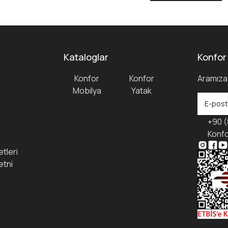
Kataloglar
Konfor
Konfor
Konfor
Aramıza 
Mobilya
Yatak
+90 (
Konfo
tleri
etni