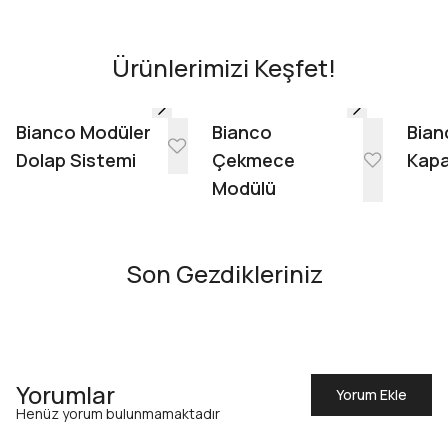
AR - Evinde Gör
AR - Evinde Gör
Ürünlerimizi Keşfet!
Evinde Gör + AR
Bianco Modüler
Bianco
Bian
Dolap Sistemi
Çekmece
Kapa
Modülü
Son Gezdikleriniz
Yorumlar
Yorum Ekle
Henüz yorum bulunmamaktadır