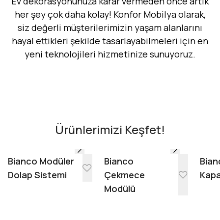
Ev dekorasyonunuza karar vermeden önce artık
her şey çok daha kolay! Konfor Mobilya olarak,
siz değerli müşterilerimizin yaşam alanlarını
hayal ettikleri şekilde tasarlayabilmeleri için en
yeni teknolojileri hizmetinize sunuyoruz.
Hemen Dene!
AR - Evinde Gör
AR - Evinde Gör
Ürünlerimizi Keşfet!
Evinde Gör + AR
Bianco Modüler
Bianco
Bian
Dolap Sistemi
Çekmece
Kapa
Modülü