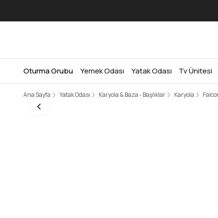
Oturma Grubu
Yemek Odası
Yatak Odası
Tv Ünitesi
Ana Sayfa
Yatak Odası
Karyola & Baza - Başlıklar
Karyola
Falco