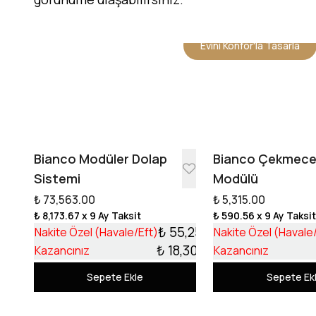
Evini Konfor'la Tasarla
Bianco Modüler Dolap
Bianco Çekmec
Sistemi
Modülü
₺ 73,563.00
₺ 5,315.00
₺ 8,173.67
x 9 Ay Taksit
₺ 590.56
x 9 Ay Taksi
₺ 55,253.17
Nakite Özel (Havale/Eft)
Nakite Özel (Havale
₺ 18,309.83
Kazancınız
Kazancınız
Sepete Ekle
Sepete Ek