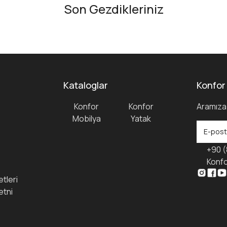
Son Gezdikleriniz
Kataloglar
Konfor
Konfor
Konfor
Aramıza 
Mobilya
Yatak
+90 (
Konfo
tleri
etni