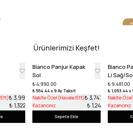
AR
Ürünlerimizi Keşfet!
e
Bianco Panjur Kapak
Bianco Pa
Sol
Li Sağ/So
₺ 4,990.00
₺ 9,481.00
t
₺ 554.44
x 9 Ay Taksit
₺ 1,053.44
x 
₺ 3,992.10
₺ 3,747.99
/Eft)
Nakite Özel (Havale/Eft)
Nakite Özel
₺ 1,322.90
₺ 1,242.01
Kazancınız
Kazancınız
le
Sepete Ekle
S