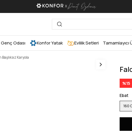
Genç Odası
Konfor Yatak
Evlilik Setleri
Tamamlayıcı Ü
n Başlıksız Karyola
Fal
%
15
Ebat
160 