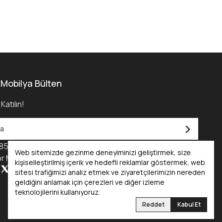
 Mobilya Bülten
Katılın!
850) 455 0 232
Web sitemizde gezinme deneyiminizi geliştirmek, size
r Mobilya Kataloğu - 2025
kişiselleştirilmiş içerik ve hedefli reklamlar göstermek, web
sitesi trafiğimizi analiz etmek ve ziyaretçilerimizin nereden
geldiğini anlamak için çerezleri ve diğer izleme
teknolojilerini kullanıyoruz.
Reddet
Kabul Et