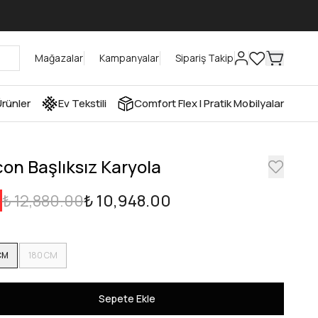
Mağazalar
Kampanyalar
Sipariş Takip
rünler
Ev Tekstili
Comfort Flex I Pratik Mobilyalar
con Başlıksız Karyola
₺ 12,880.00
₺ 10,948.00
CM
180 CM
Sepete Ekle