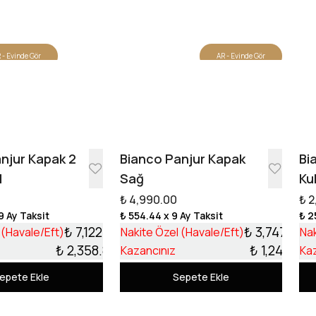
 - Evinde Gör
AR - Evinde Gör
Tasarıma Başla
njur Kapak 2
Bianco Panjur Kapak
Bi
l
Sağ
Ku
₺ 4,990.00
₺ 2
9 Ay Taksit
₺ 554.44
x 9 Ay Taksit
₺ 2
₺ 7,122.13
₺ 3,747.99
 (Havale/Eft)
Nakite Özel (Havale/Eft)
Nak
₺ 2,358.87
₺ 1,242.01
Kazancınız
Ka
epete Ekle
Sepete Ekle