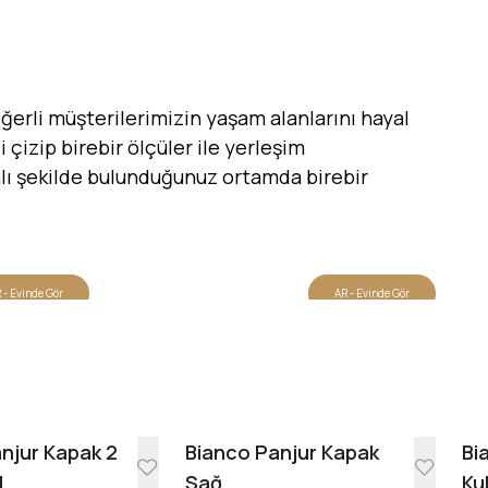
erli müşterilerimizin yaşam alanlarını hayal
 çizip birebir ölçüler ile yerleşim
canlı şekilde bulunduğunuz ortamda birebir
 - Evinde Gör
AR - Evinde Gör
Tasarıma Başla
njur Kapak 2
Bianco Panjur Kapak
Bi
l
Sağ
Ku