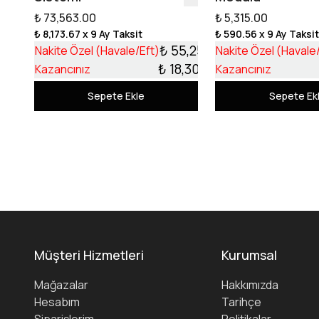
₺ 73,563.00
₺ 5,315.00
₺ 8,173.67
x 9 Ay Taksit
₺ 590.56
x 9 Ay Taksi
₺ 55,253.17
Nakite Özel (Havale/Eft)
Nakite Özel (Havale
₺ 18,309.83
Kazancınız
Kazancınız
Sepete Ekle
Sepete Ek
Müşteri Hizmetleri
Kurumsal
Mağazalar
Hakkımızda
Hesabım
Tarihçe