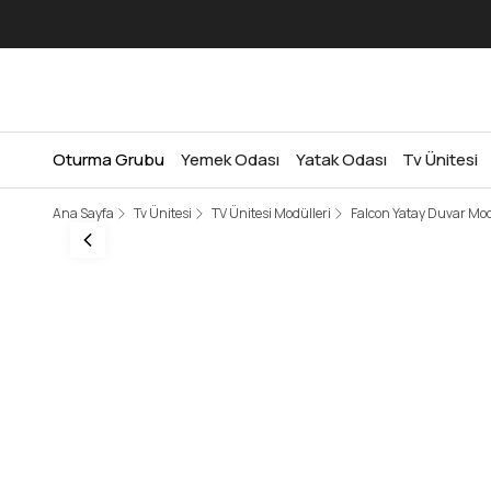
Oturma Grubu
Yemek Odası
Yatak Odası
Tv Ünitesi
Ana Sayfa
Tv Ünitesi
TV Ünitesi Modülleri
Falcon Yatay Duvar Mo