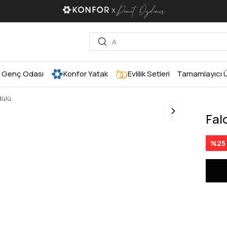
Genç Odası
Konfor Yatak
Evlilik Setleri
Tamamlayıcı Ü
dülü
Fal
%
25