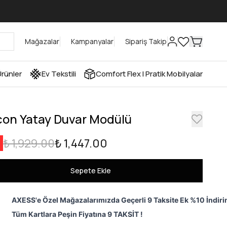
Mağazalar
Kampanyalar
Sipariş Takip
rünler
Ev Tekstili
Comfort Flex I Pratik Mobilyalar
con Yatay Duvar Modülü
₺ 1,929.00
₺ 1,447.00
Sepete Ekle
AXESS'e Özel Mağazalarımızda Geçerli 9 Taksite Ek %10 İndiri
Tüm Kartlara Peşin Fiyatına 9 TAKSİT !