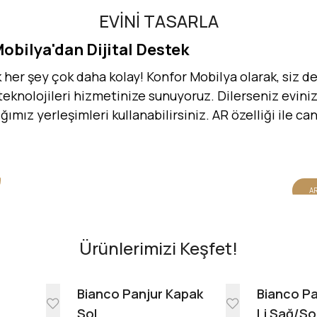
EVİNİ TASARLA
Mobilya'dan Dijital Destek
er şey çok daha kolay! Konfor Mobilya olarak, siz değ
 teknolojileri hizmetinize sunuyoruz. Dilerseniz evinizi
dığımız yerleşimleri kullanabilirsiniz. AR özelliği ile 
AR
Ürünlerimizi Keşfet!
e
Bianco Panjur Kapak
Bianco Pa
Sol
Li Sağ/So