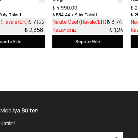
₺ 4,990.00
₺ 2
9 Ay Taksit
₺ 554.44
x 9 Ay Taksit
₺ 2
₺ 7,122.13
₺ 3,747.99
 (Havale/Eft)
Nakite Özel (Havale/Eft)
Nak
₺ 2,358.87
₺ 1,242.01
Kazancınız
Ka
epete Ekle
Sepete Ekle
 Mobilya Bülten
Katılın!