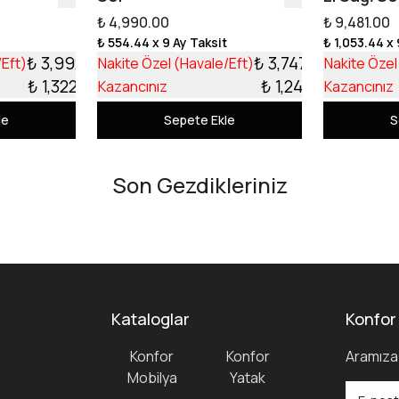
₺ 4,990.00
₺ 9,481.00
t
₺ 554.44
x 9 Ay Taksit
₺ 1,053.44
x 
₺ 3,992.10
₺ 3,747.99
/Eft)
Nakite Özel (Havale/Eft)
Nakite Özel
₺ 1,322.90
₺ 1,242.01
Kazancınız
Kazancınız
le
Sepete Ekle
S
Son Gezdikleriniz
Kataloglar
Konfor
Konfor
Konfor
Aramıza 
Mobilya
Yatak