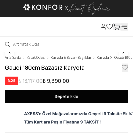
Ana Sayfa
Yatak Odası
Karyola & Baza - Başlıklar
Karyola
Gaudi 180c
Gaudi 180cm Bazasız Karyola
₺ 13,117.00
₺ 9,390.00
%
28
Sepete Ekle
AXESS'e Özel Mağazalarımızda Geçerli 9 Taksite Ek %1
Tüm Kartlara Peşin Fiyatına 9 TAKSİT !