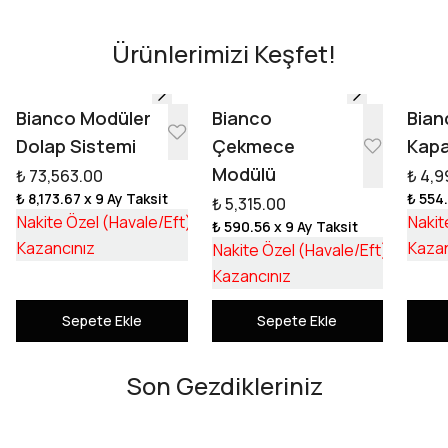
Ürünlerimizi Keşfet!
Tasarıma Başla
Bianco Modüler
Bianco
Bian
Dolap Sistemi
Çekmece
Kapa
Modülü
₺ 73,563.00
₺ 4,9
₺ 8,173.67
x 9 Ay Taksit
₺ 554
₺ 5,315.00
₺ 55,253.17
Nakite Özel (Havale/Eft)
Nakit
₺ 590.56
x 9 Ay Taksit
₺ 18,309.83
₺ 3,992
Kazancınız
Kazan
Nakite Özel (Havale/Eft)
₺ 1,322
Kazancınız
Sepete Ekle
Sepete Ekle
Son Gezdikleriniz