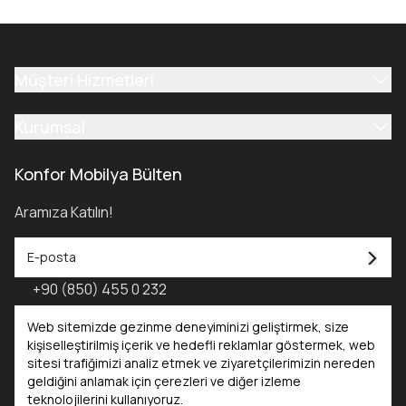
Müşteri Hizmetleri
Kurumsal
Konfor Mobilya Bülten
Aramıza Katılın!
+90 (850) 455 0 232
Konfor Mobilya Kataloğu - 2025
Web sitemizde gezinme deneyiminizi geliştirmek, size
kişiselleştirilmiş içerik ve hedefli reklamlar göstermek, web
sitesi trafiğimizi analiz etmek ve ziyaretçilerimizin nereden
Kataloglar
geldiğini anlamak için çerezleri ve diğer izleme
teknolojilerini kullanıyoruz.