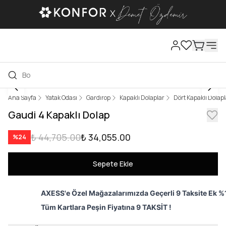
Ana Sayfa
Yatak Odası
Gardırop
Kapaklı Dolaplar
Dört Kapaklı Dolap
Gaudi 4 Kapaklı Dolap
₺ 44,705.00
₺ 34,055.00
%
24
Sepete Ekle
AXESS'e Özel Mağazalarımızda Geçerli 9 Taksite Ek %1
Tüm Kartlara Peşin Fiyatına 9 TAKSİT !