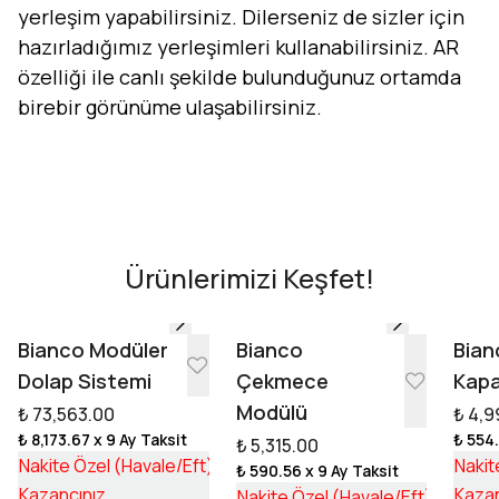
yerleşim yapabilirsiniz. Dilerseniz de sizler için
hazırladığımız yerleşimleri kullanabilirsiniz. AR
özelliği ile canlı şekilde bulunduğunuz ortamda
birebir görünüme ulaşabilirsiniz.
Evini Konfor'la Tasarla
AR - Evinde Gör
AR - Evinde Gör
Ürünlerimizi Keşfet!
Tasarıma Başla
Bianco Modüler
Bianco
Bian
Dolap Sistemi
Çekmece
Kapa
Modülü
₺ 73,563.00
₺ 4,9
₺ 8,173.67
x 9 Ay Taksit
₺ 554
₺ 5,315.00
₺ 55,253.17
Nakite Özel (Havale/Eft)
Nakit
₺ 590.56
x 9 Ay Taksit
₺ 18,309.83
₺ 3,992
Kazancınız
Kazan
Nakite Özel (Havale/Eft)