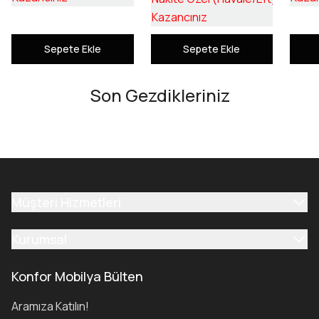
₺ 1,322
Kazancınız
Sepete Ekle
Sepete Ekle
Son Gezdikleriniz
Müşteri Hizmetleri
Kurumsal
Konfor Mobilya Bülten
Aramıza Katılın!