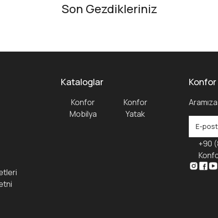
Son Gezdikleriniz
Kataloglar
Konfor
Konfor
Konfor
Aramıza 
Mobilya
Yatak
+90 (
Konfo
tleri
etni