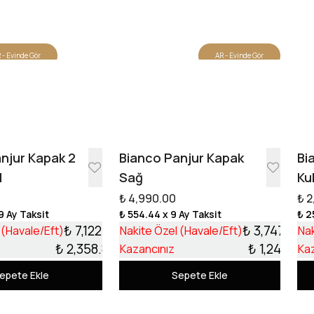
 - Evinde Gör
AR - Evinde Gör
Tasarıma Başla
njur Kapak 2
Bianco Panjur Kapak
Bi
l
Sağ
Ku
₺ 4,990.00
₺ 2
9 Ay Taksit
₺ 554.44
x 9 Ay Taksit
₺ 2
₺ 7,122.13
₺ 3,747.99
 (Havale/Eft)
Nakite Özel (Havale/Eft)
Nak
₺ 2,358.87
₺ 1,242.01
Kazancınız
Ka
epete Ekle
Sepete Ekle