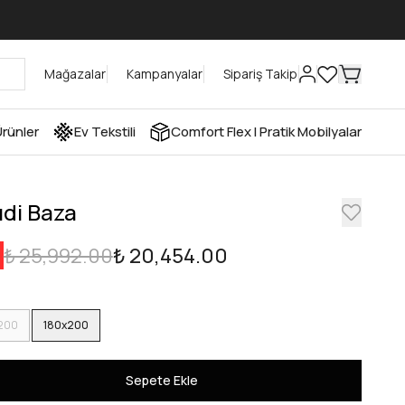
Mağazalar
Kampanyalar
Sipariş Takip
rünler
Ev Tekstili
Comfort Flex I Pratik Mobilyalar
di Baza
₺ 25,992.00
₺ 20,454.00
200
180x200
Sepete Ekle