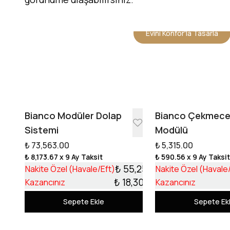
Evini Konfor'la Tasarla
Bianco Modüler Dolap
Bianco Çekmec
Sistemi
Modülü
₺ 73,563.00
₺ 5,315.00
₺ 8,173.67
x 9 Ay Taksit
₺ 590.56
x 9 Ay Taksi
₺ 55,253.17
Nakite Özel (Havale/Eft)
Nakite Özel (Havale
₺ 18,309.83
Kazancınız
Kazancınız
Sepete Ekle
Sepete Ek