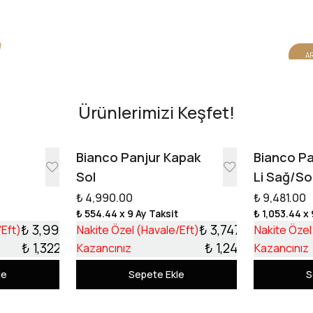
AR
Ürünlerimizi Keşfet!
e
Bianco Panjur Kapak
Bianco Pa
Sol
Li Sağ/So
₺ 4,990.00
₺ 9,481.00
t
₺ 554.44
x 9 Ay Taksit
₺ 1,053.44
x 
₺ 3,992.10
₺ 3,747.99
/Eft)
Nakite Özel (Havale/Eft)
Nakite Özel
₺ 1,322.90
₺ 1,242.01
Kazancınız
Kazancınız
le
Sepete Ekle
S