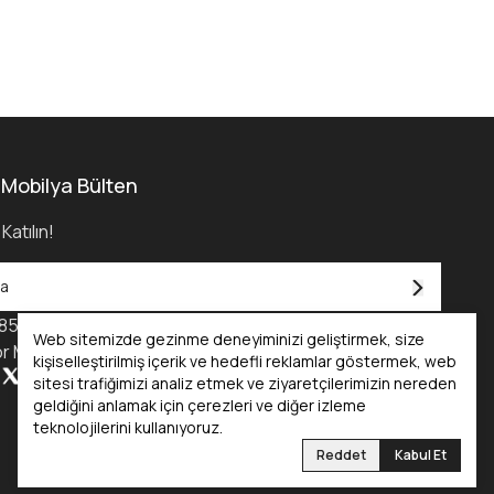
 Mobilya Bülten
Katılın!
850) 455 0 232
Web sitemizde gezinme deneyiminizi geliştirmek, size
r Mobilya Kataloğu - 2025
kişiselleştirilmiş içerik ve hedefli reklamlar göstermek, web
sitesi trafiğimizi analiz etmek ve ziyaretçilerimizin nereden
geldiğini anlamak için çerezleri ve diğer izleme
teknolojilerini kullanıyoruz.
Reddet
Kabul Et