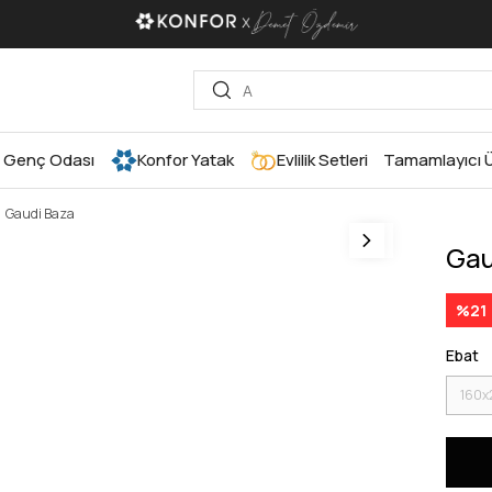
Genç Odası
Konfor Yatak
Evlilik Setleri
Tamamlayıcı Ü
Gaudi Baza
Gau
%
21
Ebat
160x