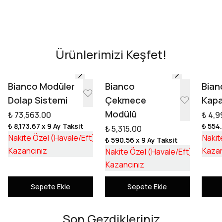
Evini Konfor'la Tasarla
AR - Evinde Gör
AR - Evinde Gör
Ürünlerimizi Keşfet!
Tasarıma Başla
Bianco Modüler
Bianco
Bian
Dolap Sistemi
Çekmece
Kapa
Modülü
₺ 73,563.00
₺ 4,9
₺ 8,173.67
x 9 Ay Taksit
₺ 554
₺ 5,315.00
₺ 55,253.17
Nakite Özel (Havale/Eft)
Nakit
₺ 590.56
x 9 Ay Taksit
₺ 18,309.83
₺ 3,992
Kazancınız
Kazan
Nakite Özel (Havale/Eft)
₺ 1,322
Kazancınız
Sepete Ekle
Sepete Ekle
Son Gezdikleriniz