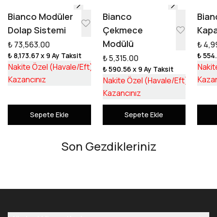
Bianco Modüler
Bianco
Bian
Dolap Sistemi
Çekmece
Kapa
Modülü
₺ 73,563.00
₺ 4,9
₺ 8,173.67
x 9 Ay Taksit
₺ 554
₺ 5,315.00
₺ 55,253.17
Nakite Özel (Havale/Eft)
Nakit
₺ 590.56
x 9 Ay Taksit
₺ 18,309.83
₺ 3,992
Kazancınız
Kazan
Nakite Özel (Havale/Eft)
₺ 1,322
Kazancınız
Sepete Ekle
Sepete Ekle
Son Gezdikleriniz