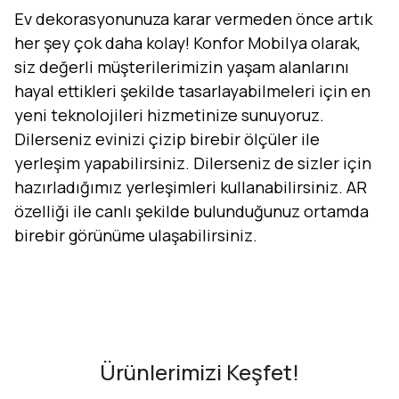
Ev dekorasyonunuza karar vermeden önce artık
her şey çok daha kolay! Konfor Mobilya olarak,
siz değerli müşterilerimizin yaşam alanlarını
hayal ettikleri şekilde tasarlayabilmeleri için en
yeni teknolojileri hizmetinize sunuyoruz.
Dilerseniz evinizi çizip birebir ölçüler ile
yerleşim yapabilirsiniz. Dilerseniz de sizler için
hazırladığımız yerleşimleri kullanabilirsiniz. AR
özelliği ile canlı şekilde bulunduğunuz ortamda
birebir görünüme ulaşabilirsiniz.
Evini Konfor'la Tasarla
AR - Evinde Gör
AR - Evinde Gör
Ürünlerimizi Keşfet!
Tasarıma Başla