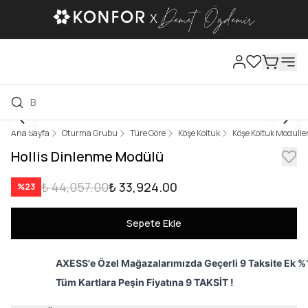
Ana Sayfa
Oturma Grubu
Türe Göre
Köşe Koltuk
Köşe Koltuk Modüller
Hollis Dinlenme Modülü
₺ 44,057.00
₺ 33,924.00
%
23
Sepete Ekle
AXESS'e Özel Mağazalarımızda Geçerli 9 Taksite Ek %1
Tüm Kartlara Peşin Fiyatına 9 TAKSİT !