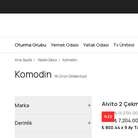
Oturma Grubu
Yemek Odası
Yatak Odası
Tv Ünitesi
Ana Sayfa
Yatak Odası
Komodin
Komodin
18 Ürün Gösteriliyor
Alvito 2 Çek
Marka
₺ 9,236.00
%
22
₺ 7,204.0
Derinlik
₺ 800.44
x 9 Ay T