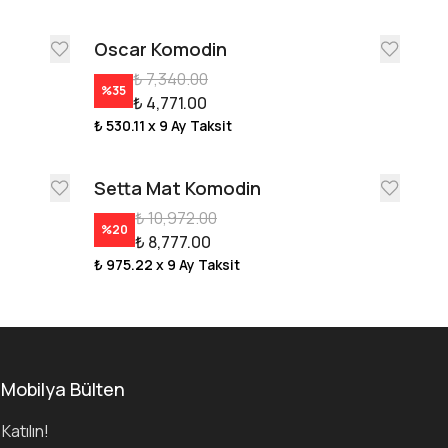
Oscar Komodin
₺ 7,340.00
%
35
₺ 4,771.00
₺ 530.11
x 9 Ay Taksit
Setta Mat Komodin
₺ 10,972.00
%
20
₺ 8,777.00
₺ 975.22
x 9 Ay Taksit
 Mobilya Bülten
Katılın!