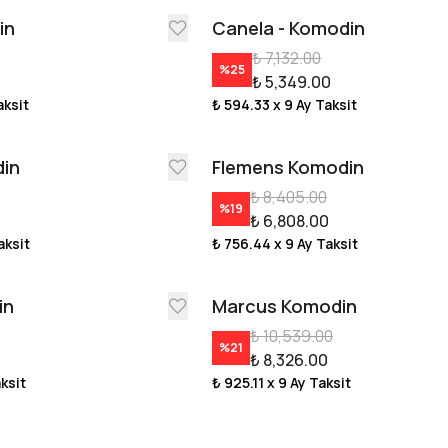
in
Canela - Komodin
₺ 7,132.00
%
25
₺ 5,349.00
aksit
₺ 594.33
x 9 Ay Taksit
din
Flemens Komodin
₺ 8,405.00
%
19
₺ 6,808.00
aksit
₺ 756.44
x 9 Ay Taksit
in
Marcus Komodin
₺ 10,539.00
%
21
₺ 8,326.00
aksit
₺ 925.11
x 9 Ay Taksit