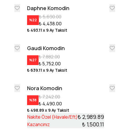
Daphne Komodin
₺ 5,690.00
%
22
₺ 4,438.00
₺ 493.11
x 9 Ay Taksit
Gaudi Komodin
₺ 7,882.00
%
27
₺ 5,752.00
₺ 639.11
x 9 Ay Taksit
Nora Komodin
₺ 7,242.00
%
38
₺ 4,490.00
₺ 498.89
x 9 Ay Taksit
₺ 2,989.89
Nakite Özel (Havale/Eft)
₺ 1,500.11
Kazancınız