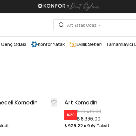
Genç Odası
Konfor Yatak
Evlilik Setleri
Tamamlayıcı Ü
meceli Komodin
Art Komodin
₺ 10,419.00
%
20
0
₺ 8,336.00
aksit
₺ 926.22
x 9 Ay Taksit