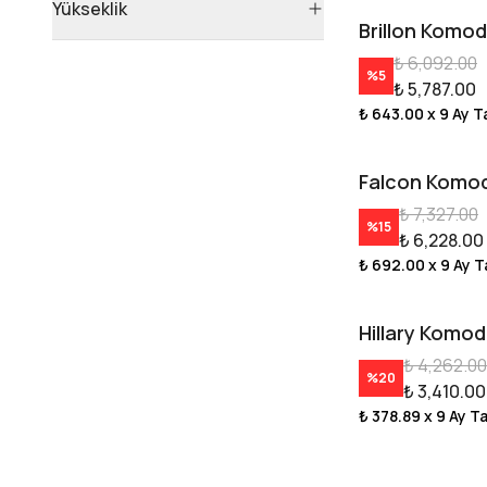
Yükseklik
Brillon Komod
₺ 6,092.00
%
5
₺ 5,787.00
₺ 643.00
x 9 Ay T
Falcon Komo
₺ 7,327.00
%
15
₺ 6,228.00
₺ 692.00
x 9 Ay T
Hillary Komod
₺ 4,262.00
%
20
₺ 3,410.00
₺ 378.89
x 9 Ay T