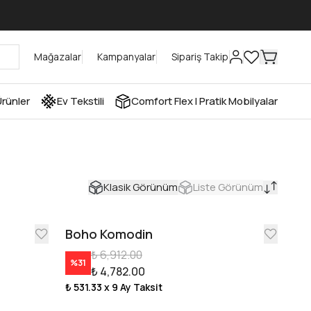
Mağazalar
Kampanyalar
Sipariş Takip
rünler
Ev Tekstili
Comfort Flex I Pratik Mobilyalar
Klasik Görünüm
Liste Görünüm
Boho Komodin
₺ 6,912.00
%
31
₺ 4,782.00
₺ 531.33
x 9 Ay Taksit