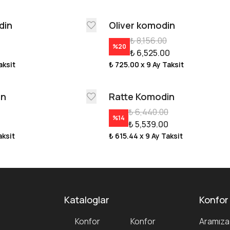
din
Oliver komodin
₺ 8,156.00
%
20
₺ 6,525.00
aksit
₺ 725.00
x 9 Ay Taksit
in
Ratte Komodin
₺ 6,440.00
%
14
₺ 5,539.00
aksit
₺ 615.44
x 9 Ay Taksit
Kataloglar
Konfor
Konfor
Konfor
Aramıza 