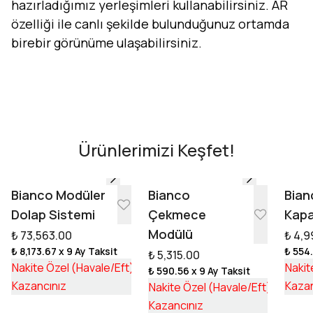
hazırladığımız yerleşimleri kullanabilirsiniz. AR
özelliği ile canlı şekilde bulunduğunuz ortamda
birebir görünüme ulaşabilirsiniz.
Evini Konfor'la Tasarla
AR - Evinde Gör
AR - Evinde Gör
Ürünlerimizi Keşfet!
Tasarıma Başla
Bianco Modüler
Bianco
Bian
Dolap Sistemi
Çekmece
Kapa
Modülü
₺ 73,563.00
₺ 4,9
₺ 8,173.67
x 9 Ay Taksit
₺ 554
₺ 5,315.00
₺ 55,253.17
Nakite Özel (Havale/Eft)
Nakit
₺ 590.56
x 9 Ay Taksit
₺ 18,309.83
₺ 3,992
Kazancınız
Kazan
Nakite Özel (Havale/Eft)
₺ 1,322
Kazancınız