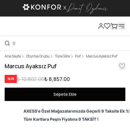
Ana Sayfa
Oturma Grubu
Türe Göre
Puf
Marcus Ayaksız Puf
Marcus Ayaksız Puf
₺ 10,802.00
₺ 8,857.00
%
18
Sepete Ekle
AXESS'e Özel Mağazalarımızda Geçerli 9 Taksite Ek %1
Tüm Kartlara Peşin Fiyatına 9 TAKSİT !