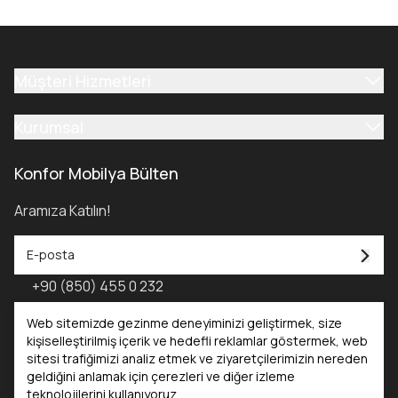
Müşteri Hizmetleri
Kurumsal
Konfor Mobilya Bülten
Aramıza Katılın!
+90 (850) 455 0 232
Konfor Mobilya Kataloğu - 2025
Web sitemizde gezinme deneyiminizi geliştirmek, size
kişiselleştirilmiş içerik ve hedefli reklamlar göstermek, web
sitesi trafiğimizi analiz etmek ve ziyaretçilerimizin nereden
Kataloglar
geldiğini anlamak için çerezleri ve diğer izleme
teknolojilerini kullanıyoruz.