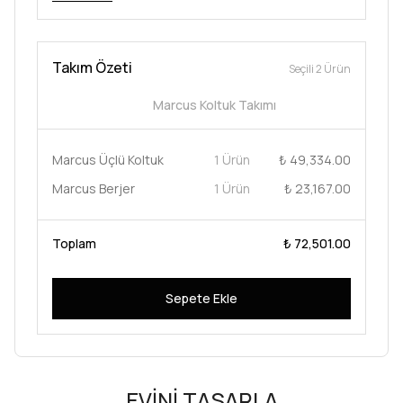
Takım Özeti
Seçili 2 Ürün
Marcus Koltuk Takımı
Marcus Üçlü Koltuk
1 Ürün
₺ 49,334.00
Marcus Berjer
1 Ürün
₺ 23,167.00
Toplam
₺ 72,501.00
Sepete Ekle
EVİNİ TASARLA