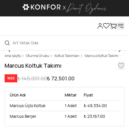
Ana Sayfa
Oturma Grubu
Koltuk Takımları
Marcus Koltuk Takımı
Marcus Koltuk Takımı
₺ 145,001.00
₺ 72,501.00
%
50
Ürün Adı
Miktar
Fiyat
Marcus Üçlü Koltuk
1
Adet
₺ 49,334.00
Marcus Berjer
1
Adet
₺ 23,167.00