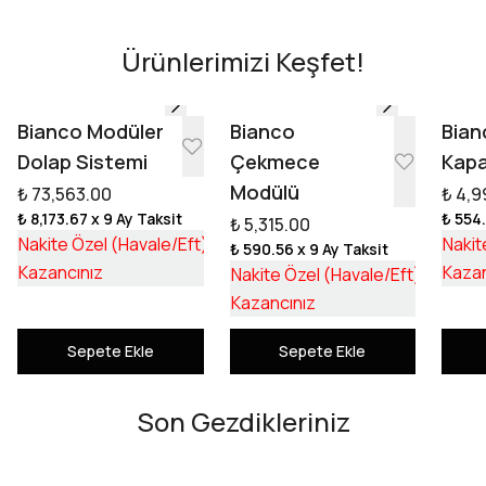
Ürünlerimizi Keşfet!
Tasarıma Başla
Bianco Modüler
Bianco
Bian
Dolap Sistemi
Çekmece
Kapa
Modülü
₺ 73,563.00
₺ 4,9
₺ 8,173.67
x 9 Ay Taksit
₺ 554
₺ 5,315.00
₺ 55,253.17
Nakite Özel (Havale/Eft)
Nakit
₺ 590.56
x 9 Ay Taksit
₺ 18,309.83
₺ 3,992
Kazancınız
Kazan
Nakite Özel (Havale/Eft)
₺ 1,322
Kazancınız
Sepete Ekle
Sepete Ekle
Son Gezdikleriniz