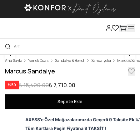
Ana Sayfa
Yemek Odası
Sandalye & Bench
Sandalyeler
Marcus Sand
Marcus Sandalye
₺ 15,420.00
₺ 7,710.00
%
50
Sepete Ekle
AXESS'e Özel Mağazalarımızda Geçerli 9 Taksite Ek %1
Tüm Kartlara Peşin Fiyatına 9 TAKSİT !