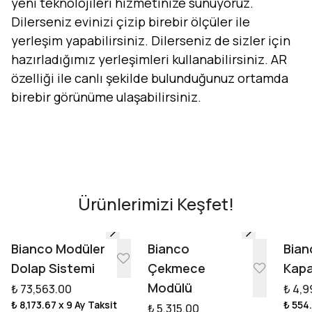
yeni teknolojileri hizmetinize sunuyoruz.
Dilerseniz evinizi çizip birebir ölçüler ile
yerleşim yapabilirsiniz. Dilerseniz de sizler için
hazırladığımız yerleşimleri kullanabilirsiniz. AR
özelliği ile canlı şekilde bulunduğunuz ortamda
birebir görünüme ulaşabilirsiniz.
Evini Konfor'la Tasarla
AR - Evinde Gör
AR - Evinde Gör
Ürünlerimizi Keşfet!
Tasarıma Başla
Bianco Modüler
Bianco
Bian
Dolap Sistemi
Çekmece
Kapa
Modülü
₺ 73,563.00
₺ 4,9
₺ 8,173.67
x 9 Ay Taksit
₺ 554
₺ 5,315.00