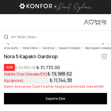
Ana Sayfa
Yatak Odası
Gardırop
Kapaklı Dolaplar
Beş Kapaklı Dolapl
Nora 5 Kapaklı Gardırop
₺ 51,182.00
₺ 31,733.00
%
38
₺ 19,988.62
Nakite Özel (Havale/Eft)
₺ 11,744.38
Kazancınız
Nakit Alışverişe Özel Fiyatlar Mağazalarımızda Geçerlidir.
Sepete Ekle