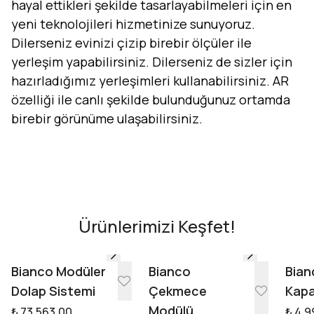
hayal ettikleri şekilde tasarlayabilmeleri için en
yeni teknolojileri hizmetinize sunuyoruz.
Dilerseniz evinizi çizip birebir ölçüler ile
yerleşim yapabilirsiniz. Dilerseniz de sizler için
hazırladığımız yerleşimleri kullanabilirsiniz. AR
özelliği ile canlı şekilde bulunduğunuz ortamda
birebir görünüme ulaşabilirsiniz.
Evini Konfor'la Tasarla
AR - Evinde Gör
AR - Evinde Gör
Ürünlerimizi Keşfet!
Tasarıma Başla
Bianco Modüler
Bianco
Bian
Dolap Sistemi
Çekmece
Kapa
Modülü
₺ 73,563.00
₺ 4,9