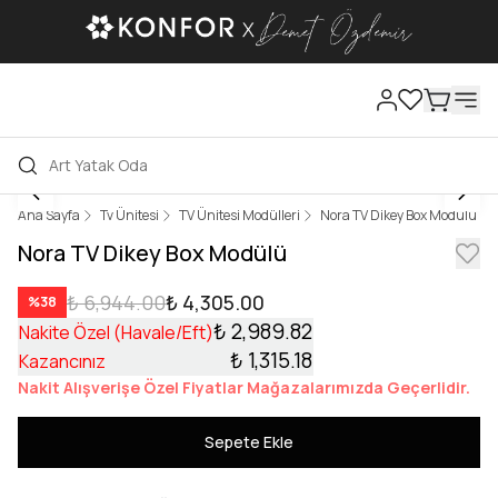
Ana Sayfa
Tv Ünitesi
TV Ünitesi Modülleri
Nora TV Dikey Box Modülü
Nora TV Dikey Box Modülü
₺ 6,944.00
₺ 4,305.00
%
38
₺ 2,989.82
Nakite Özel (Havale/Eft)
₺ 1,315.18
Kazancınız
Nakit Alışverişe Özel Fiyatlar Mağazalarımızda Geçerlidir.
Sepete Ekle