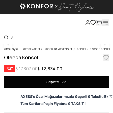
Ana Sayfa
Yemek Odası
Konsollar ve Vitrinler
Konsol
Olenda Konsol
Olenda Konsol
₺ 17,307.00
₺ 12,634.00
%
27
Sepete Ekle
AXESS'e Özel Mağazalarımızda Geçerli 9 Taksite Ek %1
Tüm Kartlara Peşin Fiyatına 9 TAKSİT !