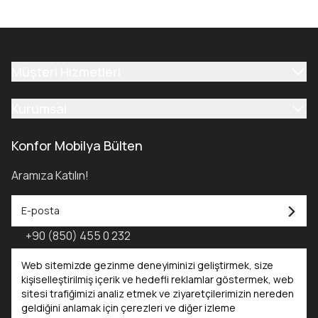
Müşteri Hizmetleri
Kurumsal
Konfor Mobilya Bülten
Aramıza Katılın!
+90 (850) 455 0 232
Konfor Mobilya Kataloğu - 2025
Web sitemizde gezinme deneyiminizi geliştirmek, size
kişiselleştirilmiş içerik ve hedefli reklamlar göstermek, web
sitesi trafiğimizi analiz etmek ve ziyaretçilerimizin nereden
Kataloglar
geldiğini anlamak için çerezleri ve diğer izleme