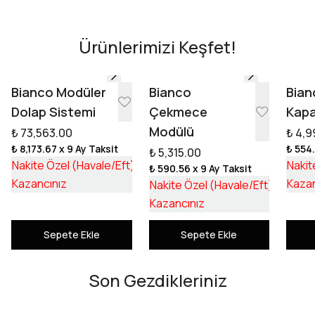
AR - Evinde Gör
AR - Evinde Gör
Ürünlerimizi Keşfet!
Tasarıma Başla
Bianco Modüler
Bianco
Bian
Dolap Sistemi
Çekmece
Kapa
Modülü
₺ 73,563.00
₺ 4,9
₺ 8,173.67
x 9 Ay Taksit
₺ 554
₺ 5,315.00
₺ 55,253.17
Nakite Özel (Havale/Eft)
Nakit
₺ 590.56
x 9 Ay Taksit
₺ 18,309.83
₺ 3,992
Kazancınız
Kazan
Nakite Özel (Havale/Eft)
₺ 1,322
Kazancınız
Sepete Ekle
Sepete Ekle
Son Gezdikleriniz