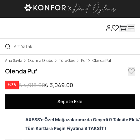
Ana Sayfa
Oturma Grubu
Türe Göre
Puf
Olenda Puf
Olenda Puf
₺ 4,918.00
₺ 3,049.00
%
38
Sepete Ekle
AXESS'e Özel Mağazalarımızda Geçerli 9 Taksite Ek %1
Tüm Kartlara Peşin Fiyatına 9 TAKSİT !