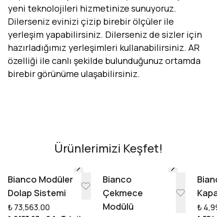
yeni teknolojileri hizmetinize sunuyoruz.
Dilerseniz evinizi çizip birebir ölçüler ile
yerleşim yapabilirsiniz. Dilerseniz de sizler için
hazırladığımız yerleşimleri kullanabilirsiniz. AR
özelliği ile canlı şekilde bulunduğunuz ortamda
birebir görünüme ulaşabilirsiniz.
Evini Konfor'la Tasarla
AR - Evinde Gör
AR - Evinde Gör
Ürünlerimizi Keşfet!
Tasarıma Başla
Bianco Modüler
Bianco
Bian
Dolap Sistemi
Çekmece
Kapa
Modülü
₺ 73,563.00
₺ 4,9