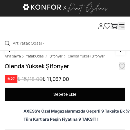
Ana Sayfa
Yatak Odası
Şifonyer
Olenda Yüksek Şifonyer
Olenda Yüksek Şifonyer
₺ 15,118.00
₺ 11,037.00
%
27
Sepete Ekle
AXESS'e Özel Mağazalarımızda Geçerli 9 Taksite Ek %1
Tüm Kartlara Peşin Fiyatına 9 TAKSİT !