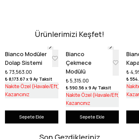
Evini Konfor'la Tasarla
AR - Evinde Gör
AR - Evinde Gör
Ürünlerimizi Keşfet!
Tasarıma Başla
Bianco Modüler
Bianco
Bian
Dolap Sistemi
Çekmece
Kapa
Modülü
₺ 73,563.00
₺ 4,9
₺ 8,173.67
x 9 Ay Taksit
₺ 554
₺ 5,315.00
₺ 55,253.17
Nakite Özel (Havale/Eft)
Nakit
₺ 590.56
x 9 Ay Taksit
₺ 18,309.83
₺ 3,992
Kazancınız
Kazan
Nakite Özel (Havale/Eft)
₺ 1,322
Kazancınız
Sepete Ekle
Sepete Ekle
Son Gezdikleriniz