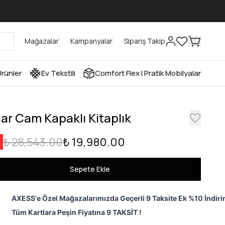
Mağazalar
Kampanyalar
Sipariş Takip
rünler
Ev Tekstili
Comfort Flex I Pratik Mobilyalar
ar Cam Kapaklı Kitaplık
₺ 28,543.00
₺ 19,980.00
Sepete Ekle
AXESS'e Özel Mağazalarımızda Geçerli 9 Taksite Ek %10 İndiri
Tüm Kartlara Peşin Fiyatına 9 TAKSİT !