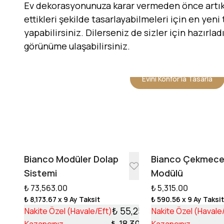
Ev dekorasyonunuza karar vermeden önce artık h
ettikleri şekilde tasarlayabilmeleri için en yeni
yapabilirsiniz. Dilerseniz de sizler için hazırla
görünüme ulaşabilirsiniz.
Evini Konfor'la Tasarla
Bianco Modüler Dolap
Bianco Çekmec
Sistemi
Modülü
₺ 73,563.00
₺ 5,315.00
₺ 8,173.67
x 9 Ay Taksit
₺ 590.56
x 9 Ay Taksi
₺ 55,253.17
Nakite Özel (Havale/Eft)
Nakite Özel (Havale
₺ 18,309.83