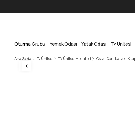
Oturma Grubu
Yemek Odası
Yatak Odası
Tv Ünitesi
Ana Sayfa
Tv Ünitesi
TV Ünitesi Modülleri
Oscar Cam Kapaklı Kitap