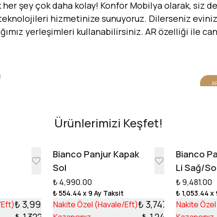
er şey çok daha kolay! Konfor Mobilya olarak, siz değ
 teknolojileri hizmetinize sunuyoruz. Dilerseniz evinizi
dığımız yerleşimleri kullanabilirsiniz. AR özelliği ile 
AR
Ürünlerimizi Keşfet!
e
Bianco Panjur Kapak
Bianco Pa
Sol
Li Sağ/So
₺ 4,990.00
₺ 9,481.00
t
₺ 554.44
x 9 Ay Taksit
₺ 1,053.44
x 
₺ 3,992.10
₺ 3,747.99
/Eft)
Nakite Özel (Havale/Eft)
Nakite Özel
₺ 1,322.90
₺ 1,242.01