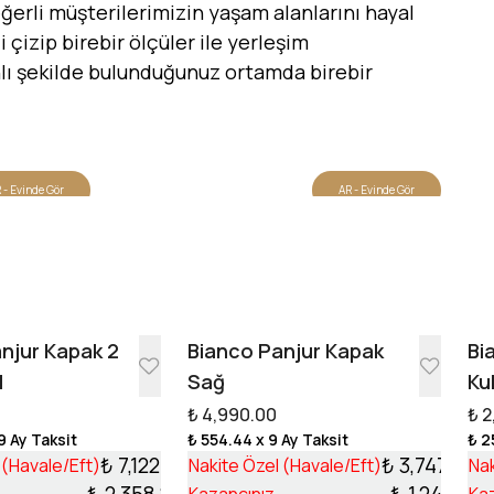
erli müşterilerimizin yaşam alanlarını hayal
 çizip birebir ölçüler ile yerleşim
canlı şekilde bulunduğunuz ortamda birebir
 - Evinde Gör
AR - Evinde Gör
Tasarıma Başla
njur Kapak 2
Bianco Panjur Kapak
Bi
l
Sağ
Ku
₺ 4,990.00
₺ 2
9 Ay Taksit
₺ 554.44
x 9 Ay Taksit
₺ 2
₺ 7,122.13
₺ 3,747.99
 (Havale/Eft)
Nakite Özel (Havale/Eft)
Nak
₺ 2,358.87
₺ 1,242.01