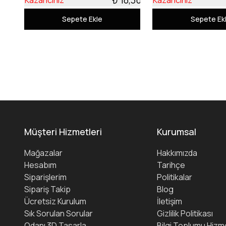
Kazancınız
Kazancınız
Sepete Ekle
Sepete Ek
Müşteri Hizmetleri
Kurumsal
Mağazalar
Hakkımızda
Hesabım
Tarihçe
Siparişlerim
Politikalar
Sipariş Takip
Blog
Ücretsiz Kurulum
İletişim
Sık Sorulan Sorular
Gizlilik Politikası
Odanı 3D Tasarla
Bilgi Toplumu Hizme