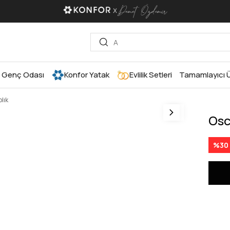
Genç Odası
Konfor Yatak
Evlilik Setleri
Tamamlayıcı Ü
lık
Osc
%
30