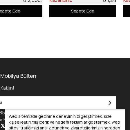
Kazancınız
Ka
epete Ekle
Sepete Ekle
 Mobilya Bülten
Katılın!
850) 455 0 232
Web sitemizde gezinme deneyiminizi geliştirmek, size
r Mobilya Kataloğu - 2025
kişiselleştirilmiş içerik ve hedefli reklamlar göstermek, web
sitesi trafiğimizi analiz etmek ve ziyaretçilerimizin nereden