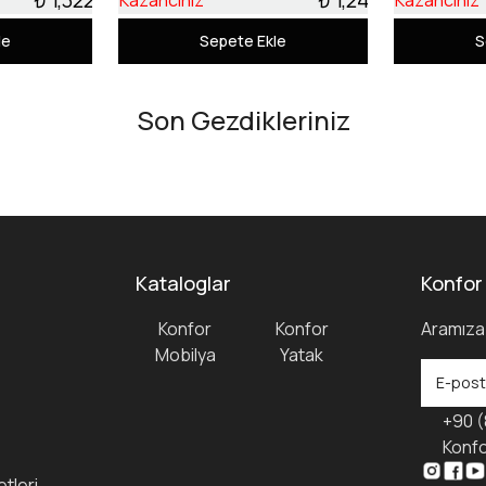
Kazancınız
Kazancınız
le
Sepete Ekle
S
Son Gezdikleriniz
Kataloglar
Konfor
Konfor
Konfor
Aramıza 
Mobilya
Yatak
+90 (
Konfo
tleri