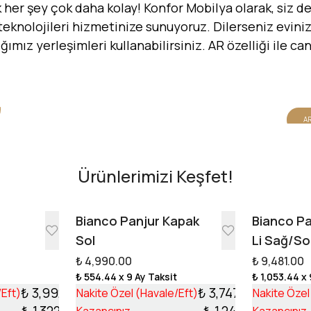
er şey çok daha kolay! Konfor Mobilya olarak, siz değ
 teknolojileri hizmetinize sunuyoruz. Dilerseniz evinizi
dığımız yerleşimleri kullanabilirsiniz. AR özelliği ile 
AR
Ürünlerimizi Keşfet!
e
Bianco Panjur Kapak
Bianco Pa
Sol
Li Sağ/So
₺ 4,990.00
₺ 9,481.00
t
₺ 554.44
x 9 Ay Taksit
₺ 1,053.44
x 
₺ 3,992.10
₺ 3,747.99
/Eft)
Nakite Özel (Havale/Eft)
Nakite Özel
₺ 1,322.90
₺ 1,242.01