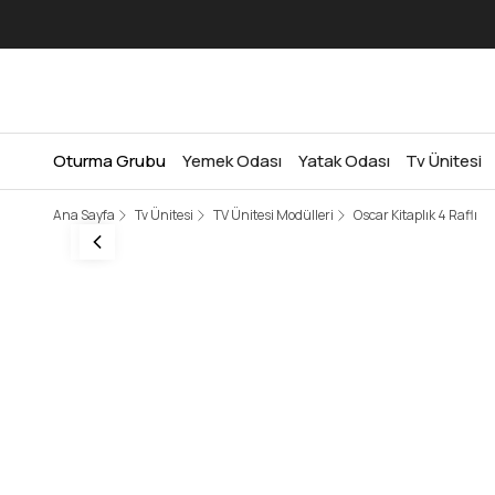
Oturma Grubu
Yemek Odası
Yatak Odası
Tv Ünitesi
Ana Sayfa
Tv Ünitesi
TV Ünitesi Modülleri
Oscar Kitaplık 4 Raflı