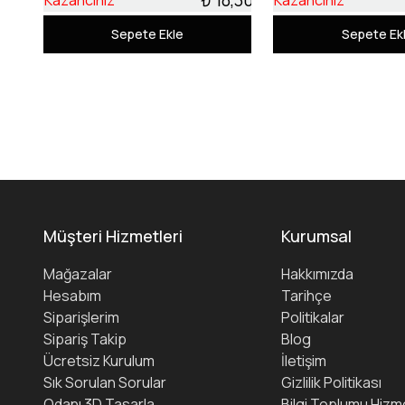
Kazancınız
Kazancınız
Sepete Ekle
Sepete Ek
Müşteri Hizmetleri
Kurumsal
Mağazalar
Hakkımızda
Hesabım
Tarihçe
Siparişlerim
Politikalar
Sipariş Takip
Blog
Ücretsiz Kurulum
İletişim
Sık Sorulan Sorular
Gizlilik Politikası
Odanı 3D Tasarla
Bilgi Toplumu Hizme