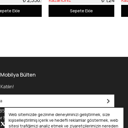
Kazancınız
Ka
epete Ekle
Sepete Ekle
 Mobilya Bülten
Katılın!
850) 455 0 232
Web sitemizde gezinme deneyiminizi geliştirmek, size
r Mobilya Kataloğu - 2025
kişiselleştirilmiş içerik ve hedefli reklamlar göstermek, web
sitesi trafiğimizi analiz etmek ve ziyaretçilerimizin nereden