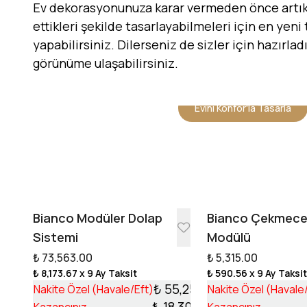
Ev dekorasyonunuza karar vermeden önce artık h
ettikleri şekilde tasarlayabilmeleri için en yeni
yapabilirsiniz. Dilerseniz de sizler için hazırla
görünüme ulaşabilirsiniz.
Evini Konfor'la Tasarla
Bianco Modüler Dolap
Bianco Çekmec
Sistemi
Modülü
₺ 73,563.00
₺ 5,315.00
₺ 8,173.67
x 9 Ay Taksit
₺ 590.56
x 9 Ay Taksi
₺ 55,253.17
Nakite Özel (Havale/Eft)
Nakite Özel (Havale
₺ 18,309.83