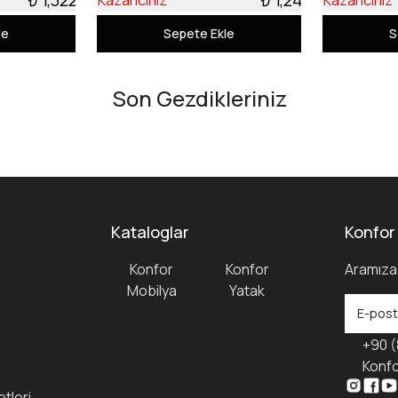
Kazancınız
Kazancınız
le
Sepete Ekle
S
Son Gezdikleriniz
Kataloglar
Konfor
Konfor
Konfor
Aramıza 
Mobilya
Yatak
+90 (
Konfo
tleri