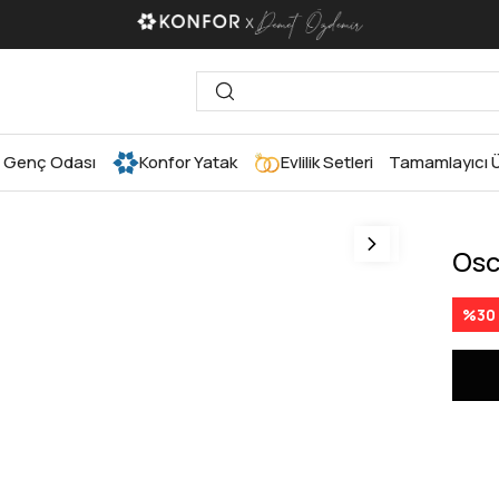
Genç Odası
Konfor Yatak
Evlilik Setleri
Tamamlayıcı Ü
Osc
%
30