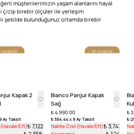
erli müşterilerimizin yaşam alanlarını hayal
 çizip birebir ölçüler ile yerleşim
canlı şekilde bulunduğunuz ortamda birebir
 - Evinde Gör
AR - Evinde Gör
Tasarıma Başla
njur Kapak 2
Bianco Panjur Kapak
Bi
l
Sağ
Ku
₺ 4,990.00
₺ 2
9 Ay Taksit
₺ 554.44
x 9 Ay Taksit
₺ 2
₺ 7,122.13
₺ 3,747.99
 (Havale/Eft)
Nakite Özel (Havale/Eft)
Nak
₺ 2,358.87
₺ 1,242.01