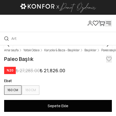
Ana Sayfa
Yatak Odası
Karyola & Baza - Başlıklar
Başlıklar
Paleo Başl
Paleo Başlık
₺ 27,283.00
₺ 21,826.00
%
20
Ebat
160 CM
180 CM
Sepete Ekle