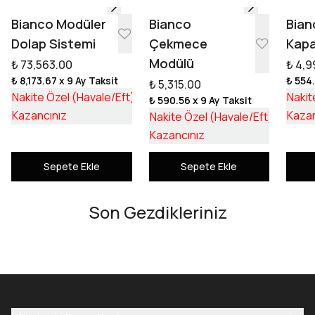
Bianco Modüler
Bianco
Bian
Dolap Sistemi
Çekmece
Kapa
Modülü
₺ 73,563.00
₺ 4,9
₺ 8,173.67
x 9 Ay Taksit
₺ 554
₺ 5,315.00
₺ 55,253.17
Nakite Özel (Havale/Eft)
Nakit
₺ 590.56
x 9 Ay Taksit
₺ 18,309.83
₺ 3,992
Kazancınız
Kazan
Nakite Özel (Havale/Eft)
₺ 1,322
Kazancınız
Sepete Ekle
Sepete Ekle
Son Gezdikleriniz