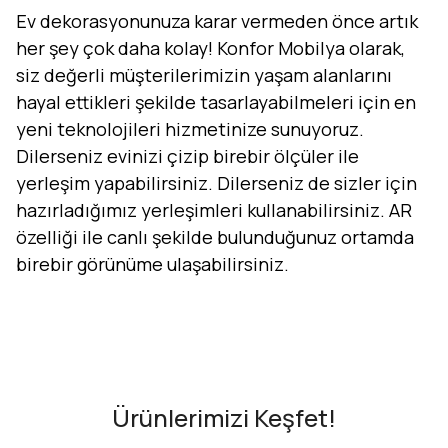
Ev dekorasyonunuza karar vermeden önce artık
her şey çok daha kolay! Konfor Mobilya olarak,
siz değerli müşterilerimizin yaşam alanlarını
hayal ettikleri şekilde tasarlayabilmeleri için en
yeni teknolojileri hizmetinize sunuyoruz.
Dilerseniz evinizi çizip birebir ölçüler ile
yerleşim yapabilirsiniz. Dilerseniz de sizler için
hazırladığımız yerleşimleri kullanabilirsiniz. AR
özelliği ile canlı şekilde bulunduğunuz ortamda
birebir görünüme ulaşabilirsiniz.
Evini Konfor'la Tasarla
AR - Evinde Gör
AR - Evinde Gör
Ürünlerimizi Keşfet!
Tasarıma Başla