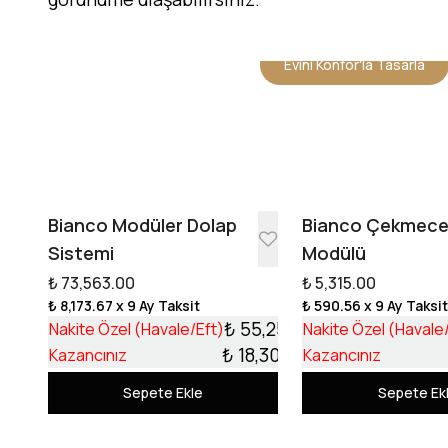
Evini Konfor'la Tasarla
Bianco Modüler Dolap
Bianco Çekmec
Sistemi
Modülü
₺ 73,563.00
₺ 5,315.00
₺ 8,173.67
x 9 Ay Taksit
₺ 590.56
x 9 Ay Taksi
₺ 55,253.17
Nakite Özel (Havale/Eft)
Nakite Özel (Havale
₺ 18,309.83
Kazancınız
Kazancınız
Sepete Ekle
Sepete Ek