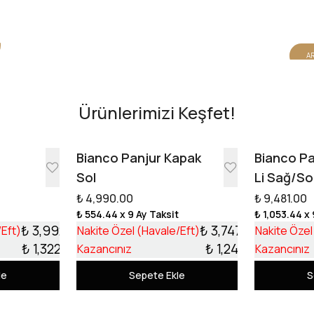
AR
Ürünlerimizi Keşfet!
e
Bianco Panjur Kapak
Bianco Pa
Sol
Li Sağ/So
₺ 4,990.00
₺ 9,481.00
t
₺ 554.44
x 9 Ay Taksit
₺ 1,053.44
x 
₺ 3,992.10
₺ 3,747.99
/Eft)
Nakite Özel (Havale/Eft)
Nakite Özel
₺ 1,322.90
₺ 1,242.01
Kazancınız
Kazancınız
le
Sepete Ekle
S