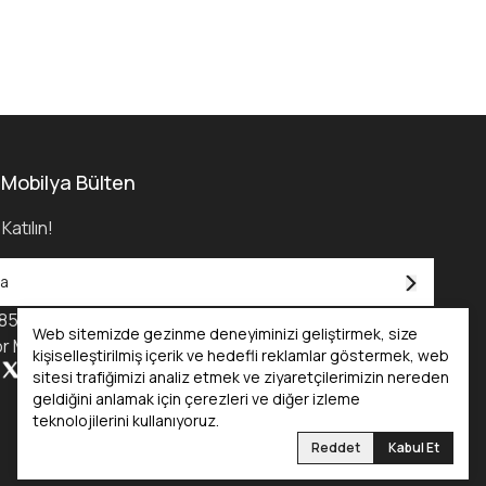
 Mobilya Bülten
Katılın!
850) 455 0 232
Web sitemizde gezinme deneyiminizi geliştirmek, size
r Mobilya Kataloğu - 2025
kişiselleştirilmiş içerik ve hedefli reklamlar göstermek, web
sitesi trafiğimizi analiz etmek ve ziyaretçilerimizin nereden
geldiğini anlamak için çerezleri ve diğer izleme
teknolojilerini kullanıyoruz.
Reddet
Kabul Et