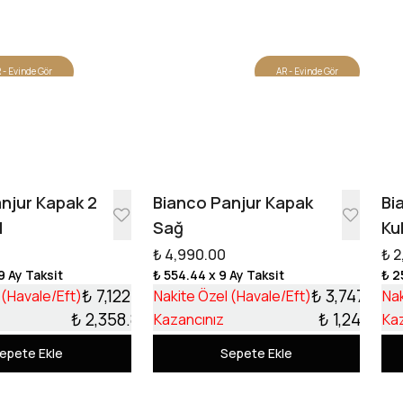
 - Evinde Gör
AR - Evinde Gör
Tasarıma Başla
njur Kapak 2
Bianco Panjur Kapak
Bi
l
Sağ
Ku
₺ 4,990.00
₺ 2
9 Ay Taksit
₺ 554.44
x 9 Ay Taksit
₺ 2
₺ 7,122.13
₺ 3,747.99
 (Havale/Eft)
Nakite Özel (Havale/Eft)
Nak
₺ 2,358.87
₺ 1,242.01
Kazancınız
Ka
epete Ekle
Sepete Ekle