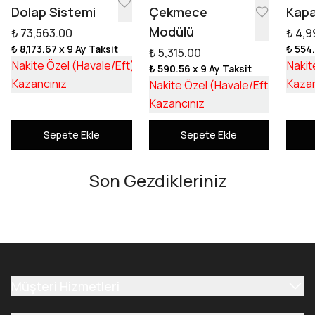
Dolap Sistemi
Çekmece
Kapa
Modülü
₺ 73,563.00
₺ 4,9
₺ 8,173.67
x 9 Ay Taksit
₺ 554
₺ 5,315.00
₺ 55,253.17
Nakite Özel (Havale/Eft)
Nakit
₺ 590.56
x 9 Ay Taksit
₺ 18,309.83
₺ 3,992
Kazancınız
Kazan
Nakite Özel (Havale/Eft)
₺ 1,322
Kazancınız
Sepete Ekle
Sepete Ekle
Son Gezdikleriniz
Müşteri Hizmetleri