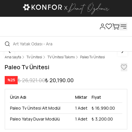
Ana Sayfa
Tv Ünitesi
TV Ünitesi Takımı
Paleo Tv Ünitesi
Paleo Tv Ünitesi
₺ 26,921.00
₺ 20,190.00
%
25
Ürün Adı
Miktar
Fiyat
Paleo Tv Ünitesi Alt Modül
1
Adet
₺ 16,990.00
Paleo Yatay Duvar Modülü
1
Adet
₺ 3,200.00