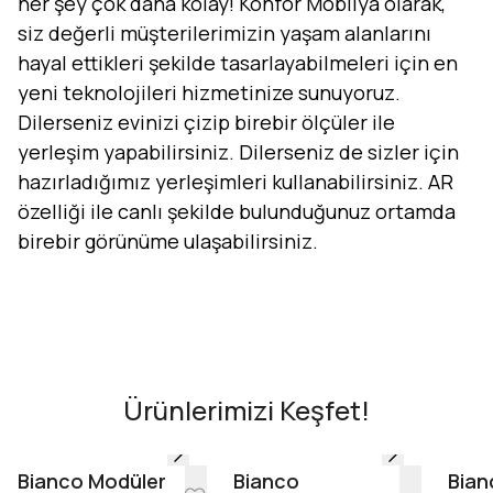
her şey çok daha kolay! Konfor Mobilya olarak,
siz değerli müşterilerimizin yaşam alanlarını
hayal ettikleri şekilde tasarlayabilmeleri için en
yeni teknolojileri hizmetinize sunuyoruz.
Dilerseniz evinizi çizip birebir ölçüler ile
yerleşim yapabilirsiniz. Dilerseniz de sizler için
hazırladığımız yerleşimleri kullanabilirsiniz. AR
özelliği ile canlı şekilde bulunduğunuz ortamda
birebir görünüme ulaşabilirsiniz.
Evini Konfor'la Tasarla
AR - Evinde Gör
AR - Evinde Gör
Ürünlerimizi Keşfet!
Tasarıma Başla
Bianco Modüler
Bianco
Bian