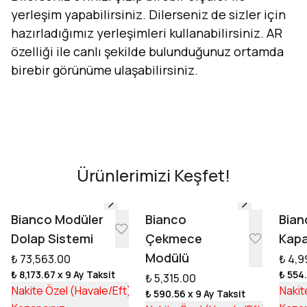
yerleşim yapabilirsiniz. Dilerseniz de sizler için
hazırladığımız yerleşimleri kullanabilirsiniz. AR
özelliği ile canlı şekilde bulunduğunuz ortamda
birebir görünüme ulaşabilirsiniz.
Evini Konfor'la Tasarla
AR - Evinde Gör
AR - Evinde Gör
Ürünlerimizi Keşfet!
Tasarıma Başla
Bianco Modüler
Bianco
Bian
Dolap Sistemi
Çekmece
Kapa
Modülü
₺ 73,563.00
₺ 4,9
₺ 8,173.67
x 9 Ay Taksit
₺ 554
₺ 5,315.00
₺ 55,253.17
Nakite Özel (Havale/Eft)
Nakit
₺ 590.56
x 9 Ay Taksit