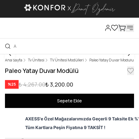
Ana Sayfa
Tv Ünitesi
TV Ünitesi Modülleri
Paleo Yatay Duvar Modülü
Paleo Yatay Duvar Modülü
₺ 4,267.00
₺ 3,200.00
%
25
Sepete Ekle
AXESS'e Özel Mağazalarımızda Geçerli 9 Taksite Ek %1
Tüm Kartlara Peşin Fiyatına 9 TAKSİT !