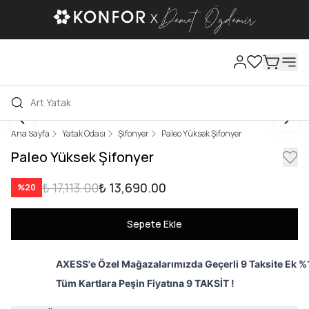
Ana Sayfa
Yatak Odası
Şifonyer
Paleo Yüksek Şifonyer
Paleo Yüksek Şifonyer
₺ 17,113.00
₺ 13,690.00
%
20
Sepete Ekle
AXESS'e Özel Mağazalarımızda Geçerli 9 Taksite Ek %1
Tüm Kartlara Peşin Fiyatına 9 TAKSİT !