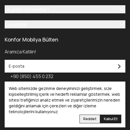
Müşteri Hizmetleri
Kurumsal
Konfor Mobilya Bülten
Aramıza Katılın!
+90 (850) 455 0 232
Konfor Mobilya Kataloğu - 2025
Web sitemizde gezinme deneyiminizi geliştirmek, size
kişiselleştirilmiş içerik ve hedefli reklamlar göstermek, web
sitesi trafiğimizi analiz etmek ve ziyaretçilerimizin nereden
Kataloglar
geldiğini anlamak için çerezleri ve diğer izleme
teknolojilerini kullanıyoruz.
Konfor Mobilya
Konfor Yatak
Reddet
Kabul Et
©2025 Tüm Hakları Saklıdır. Konfor Mobilya | Reliefers Digital