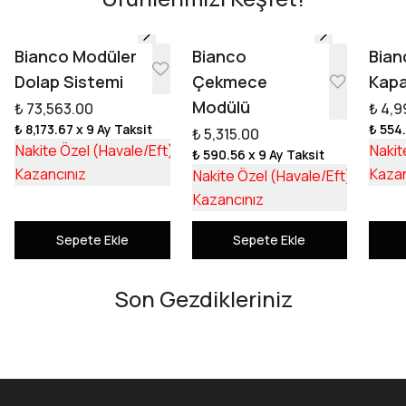
Tasarıma Başla
Bianco Modüler
Bianco
Bian
Dolap Sistemi
Çekmece
Kapa
Modülü
₺ 73,563.00
₺ 4,9
₺ 8,173.67
x 9 Ay Taksit
₺ 554
₺ 5,315.00
₺ 55,253.17
Nakite Özel (Havale/Eft)
Nakit
₺ 590.56
x 9 Ay Taksit
₺ 18,309.83
₺ 3,992
Kazancınız
Kazan
Nakite Özel (Havale/Eft)
₺ 1,322
Kazancınız
Sepete Ekle
Sepete Ekle
Son Gezdikleriniz