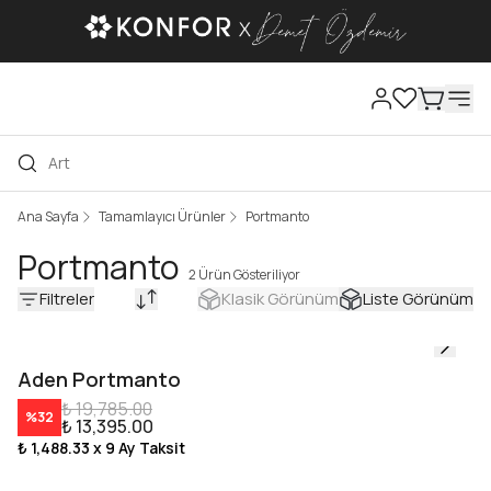
Ana Sayfa
Tamamlayıcı Ürünler
Portmanto
Portmanto
2 Ürün Gösteriliyor
Filtreler
Klasik Görünüm
Liste Görünüm
Aden Portmanto
₺ 19,785.00
%
32
₺ 13,395.00
₺ 1,488.33
x 9 Ay Taksit