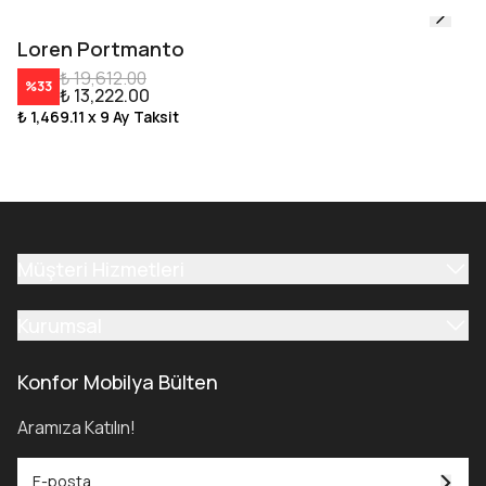
Loren Portmanto
₺ 19,612.00
%
33
₺ 13,222.00
₺ 1,469.11
x 9 Ay Taksit
Müşteri Hizmetleri
Kurumsal
Konfor Mobilya Bülten
Aramıza Katılın!