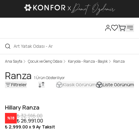
Ana Sayfa
Çocuk ve Genç Odası
Karyola - Ranza - Başlık
Ranza
Ranza
1 Ürün Gösteriliyor
Filtreler
Klasik Görünüm
Liste Görünüm
Hillary Ranza
₺ 32,916.00
%
18
₺ 26,991.00
₺ 2,999.00
x 9 Ay Taksit