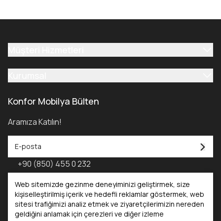
Müşteri Hizmetleri
Kurumsal
Konfor Mobilya Bülten
Aramıza Katılın!
+90 (850) 455 0 232
Konfor Mobilya Kataloğu - 2025
Web sitemizde gezinme deneyiminizi geliştirmek, size
kişiselleştirilmiş içerik ve hedefli reklamlar göstermek, web
sitesi trafiğimizi analiz etmek ve ziyaretçilerimizin nereden
Kataloglar
geldiğini anlamak için çerezleri ve diğer izleme