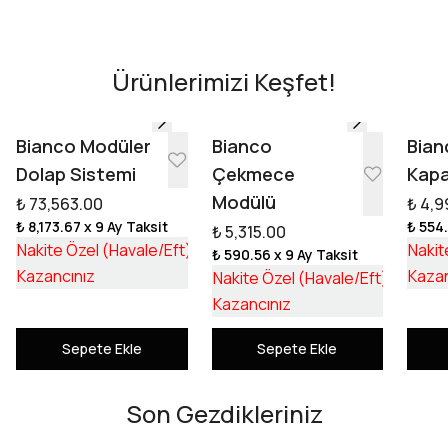
AR - Evinde Gör
AR - Evinde Gör
Ürünlerimizi Keşfet!
Tasarıma Başla
Bianco Modüler
Bianco
Bian
Dolap Sistemi
Çekmece
Kapa
Modülü
₺ 73,563.00
₺ 4,9
₺ 8,173.67
x 9 Ay Taksit
₺ 554
₺ 5,315.00
₺ 55,253.17
Nakite Özel (Havale/Eft)
Nakit
₺ 590.56
x 9 Ay Taksit
₺ 18,309.83
₺ 3,992
Kazancınız
Kazan
Nakite Özel (Havale/Eft)
₺ 1,322
Kazancınız
Sepete Ekle
Sepete Ekle
Son Gezdikleriniz