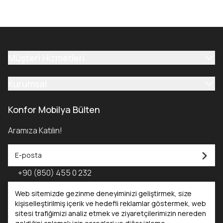
Müşteri Hizmetleri
Kurumsal
Konfor Mobilya Bülten
Aramıza Katılın!
+90 (850) 455 0 232
Konfor Mobilya Kataloğu - 2025
Web sitemizde gezinme deneyiminizi geliştirmek, size
kişiselleştirilmiş içerik ve hedefli reklamlar göstermek, web
sitesi trafiğimizi analiz etmek ve ziyaretçilerimizin nereden
Kataloglar