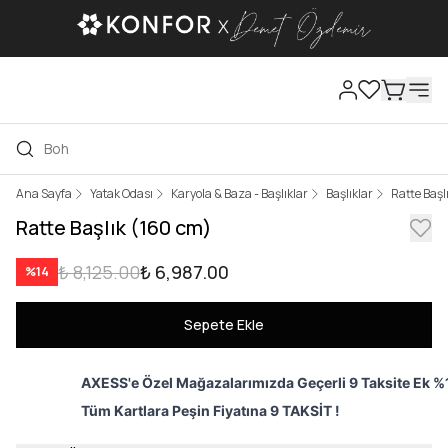
Ana Sayfa
Yatak Odası
Karyola & Baza - Başlıklar
Başlıklar
Ratte Başl
Ratte Başlık (160 cm)
₺ 8,125.00
₺ 6,987.00
%
14
Sepete Ekle
AXESS'e Özel Mağazalarımızda Geçerli 9 Taksite Ek %1
Tüm Kartlara Peşin Fiyatına 9 TAKSİT !